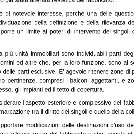
 già stata alterata l’estetica del fabbricato.
è di notevole interesse, perché una delle questio
ividuazione della definizione e della rilevanza d
porre un limite ai poteri di intervento dei singoli 
 più unità immobiliari sono individuabili parti deg
omini ed altre che, per la loro funzione, sono al serv
zzo delle parti esclusive. E’ agevole ritenere zone di 
ro pertinenze, compresi i balconi aggettanti, e z
o, gli impianti ed il tetto di copertura.
iderare l’aspetto esteriore e complessivo del fab
marcazione tra il diritto dei singoli e quello della col
apportare modificazioni delle destinazioni d’uso 
ità o alla sicurezza del fabbricato o che, quanto al