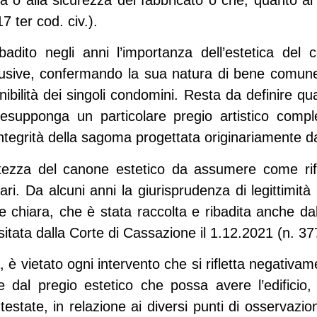
7 ter cod. civ.).
badito negli anni l’importanza dell’estetica del 
clusive, confermando la sua natura di bene comun
nibilità dei singoli condomini. Resta da definire qua
esupponga un particolare pregio artistico comple
integrità della sagoma progettata originariamente da
ertezza del canone estetico da assumere come ri
ari. Da alcuni anni la giurisprudenza di legittimit
te chiara, che è stata raccolta e ribadita anche d
itata dalla Corte di Cassazione il 1.12.2021 (n. 37
tà, è vietato ogni intervento che si rifletta negativa
dal pregio estetico che possa avere l’edificio, a
ontestate, in relazione ai diversi punti di osservazi