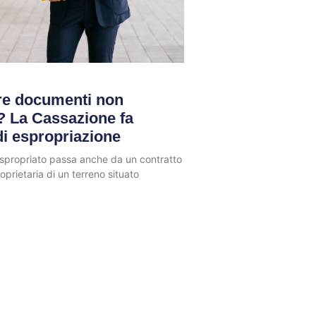
ire documenti non
i? La Cassazione fa
di espropriazione
espropriato passa anche da un contratto
prietaria di un terreno situato