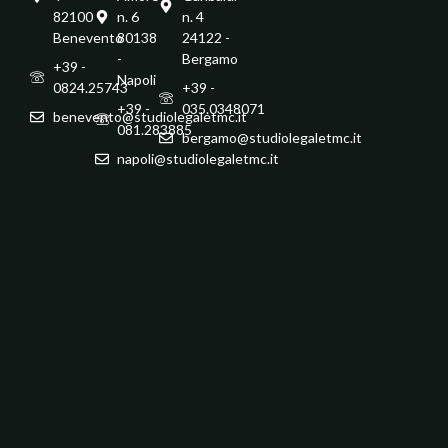
82100 -
n. 6
n. 4
Benevento
80138
24122 -
-
Bergamo
+39 -
Napoli
0824.25743
+39 -
+39 -
035.0348071
benevento@studiolegaletmc.it
081.283885
bergamo@studiolegaletmc.it
napoli@studiolegaletmc.it