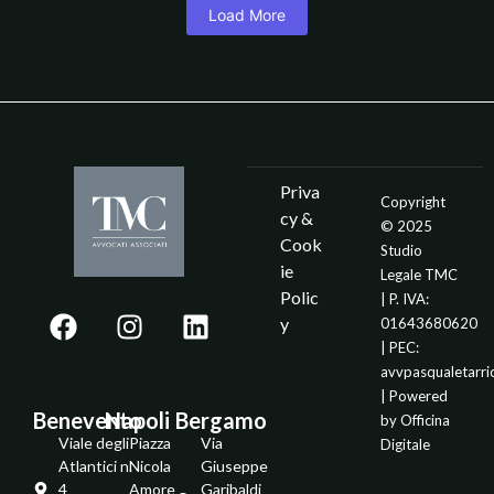
Load More
Priva
Copyright
cy &
© 2025
Cook
Studio
ie
Legale TMC
Polic
| P. IVA:
y
01643680620
| PEC:
avvpasqualetarr
| Powered
Benevento
Napoli
Bergamo
by
Officina
Viale degli
Piazza
Via
Digitale
Atlantici n.
Nicola
Giuseppe
4
Amore
Garibaldi