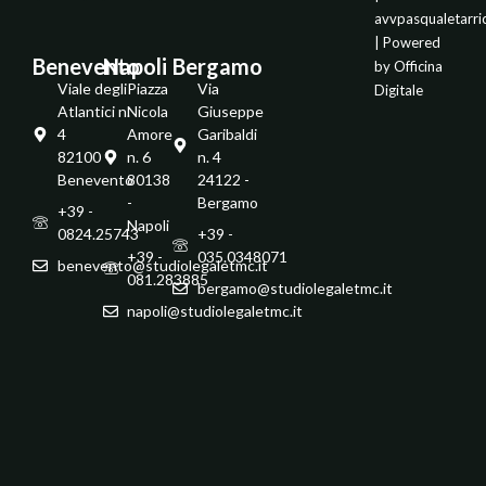
avvpasqualetarr
| Powered
Benevento
Napoli
Bergamo
by
Officina
Viale degli
Piazza
Via
Digitale
Atlantici n.
Nicola
Giuseppe
4
Amore
Garibaldi
82100 -
n. 6
n. 4
Benevento
80138
24122 -
-
Bergamo
+39 -
Napoli
0824.25743
+39 -
+39 -
035.0348071
benevento@studiolegaletmc.it
081.283885
bergamo@studiolegaletmc.it
napoli@studiolegaletmc.it