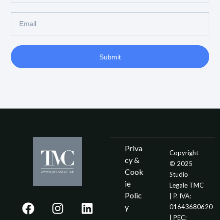
Submit
Priva
Copyright
cy &
© 2025
Cook
Studio
ie
Legale TMC
Polic
| P. IVA:
y
01643680620
| PEC: