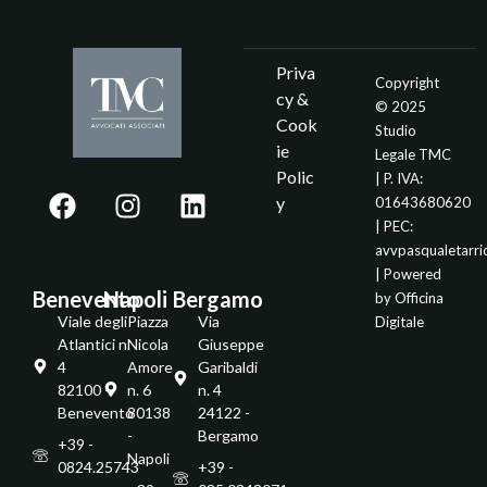
Priva
Copyright
cy &
© 2025
Cook
Studio
ie
Legale TMC
Polic
| P. IVA:
y
01643680620
| PEC:
avvpasqualetarr
| Powered
Benevento
Napoli
Bergamo
by
Officina
Viale degli
Piazza
Via
Digitale
Atlantici n.
Nicola
Giuseppe
4
Amore
Garibaldi
82100 -
n. 6
n. 4
Benevento
80138
24122 -
-
Bergamo
+39 -
Napoli
0824.25743
+39 -