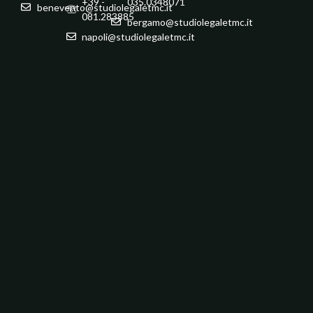
+39 -
035.0348071
benevento@studiolegaletmc.it
081.283885
bergamo@studiolegaletmc.it
napoli@studiolegaletmc.it