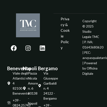
Priva
Copyright
cy &
© 2025
Cook
Studio
ie
Legale TMC
Polic
| P. IVA:
y
01643680620
| PEC:
avvpasqualetarr
| Powered
Benevento
Napoli
Bergamo
by
Officina
Viale degli
Piazza
Via
Digitale
Atlantici n.
Nicola
Giuseppe
4
Amore
Garibaldi
82100 -
n. 6
n. 4
Benevento
80138
24122 -
-
Bergamo
+39 -
Napoli
0824.25743
+39 -