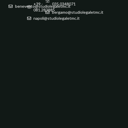
+39 -
035.0348071
benevento@studiolegaletmc.it
081.283885
bergamo@studiolegaletmc.it
napoli@studiolegaletmc.it