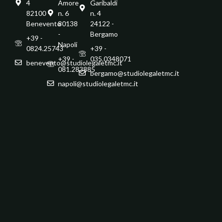
4
Amore
Garibaldi
82100 -
n. 6
n. 4
Benevento
80138
24122 -
-
Bergamo
+39 -
Napoli
0824.25743
+39 -
+39 -
035.0348071
benevento@studiolegaletmc.it
081.283885
bergamo@studiolegaletmc.it
napoli@studiolegaletmc.it