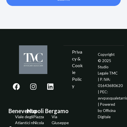
Priva
Copyright
cy &
© 2025
Cook
Studio
ie
Legale TMC
Polic
| P. IVA:
y
01643680620
| PEC:
avvpasqualetarr
| Powered
Benevento
Napoli
Bergamo
by
Officina
Viale degli
Piazza
Via
Digitale
Atlantici n.
Nicola
Giuseppe