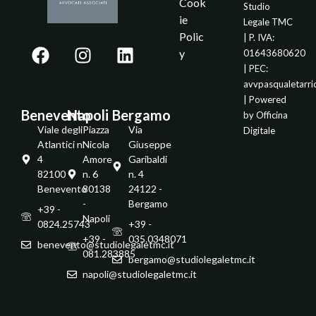
Cook
Studio
ie
Legale TMC
Polic
| P. IVA:
y
01643680620
| PEC:
avvpasqualetarr
| Powered
Benevento
Napoli
Bergamo
by
Officina
Viale degli
Piazza
Via
Digitale
Atlantici n.
Nicola
Giuseppe
4
Amore
Garibaldi
82100 -
n. 6
n. 4
Benevento
80138
24122 -
-
Bergamo
+39 -
Napoli
0824.25743
+39 -
+39 -
035.0348071
benevento@studiolegaletmc.it
081.283885
bergamo@studiolegaletmc.it
napoli@studiolegaletmc.it