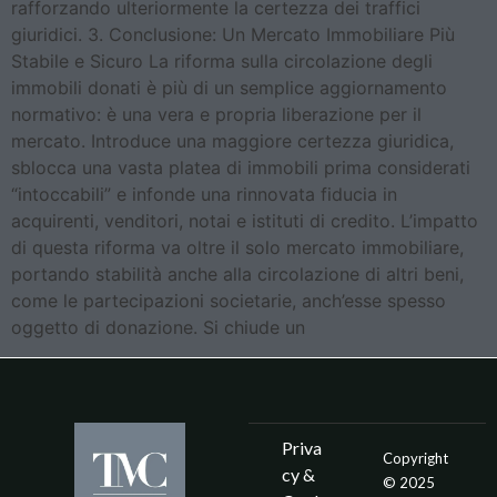
rafforzando ulteriormente la certezza dei traffici
giuridici. 3. Conclusione: Un Mercato Immobiliare Più
Stabile e Sicuro La riforma sulla circolazione degli
immobili donati è più di un semplice aggiornamento
normativo: è una vera e propria liberazione per il
mercato. Introduce una maggiore certezza giuridica,
sblocca una vasta platea di immobili prima considerati
“intoccabili” e infonde una rinnovata fiducia in
acquirenti, venditori, notai e istituti di credito. L’impatto
di questa riforma va oltre il solo mercato immobiliare,
portando stabilità anche alla circolazione di altri beni,
come le partecipazioni societarie, anch’esse spesso
oggetto di donazione. Si chiude un
Priva
Copyright
cy &
© 2025