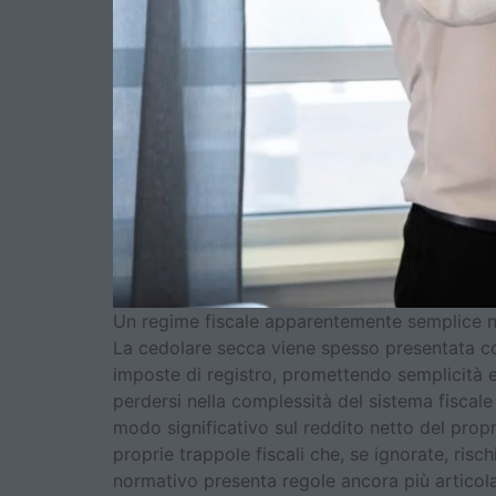
Un regime fiscale apparentemente semplice n
La cedolare secca viene spesso presentata com
imposte di registro, promettendo semplicità 
perdersi nella complessità del sistema fiscal
modo significativo sul reddito netto del propr
proprie trappole fiscali che, se ignorate, ris
normativo presenta regole ancora più articolat