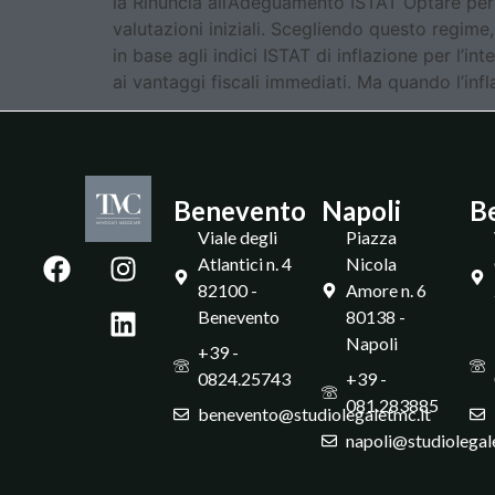
la Rinuncia all’Adeguamento ISTAT Optare pe
valutazioni iniziali. Scegliendo questo regime,
in base agli indici ISTAT di inflazione per l’i
ai vantaggi fiscali immediati. Ma quando l’inf
Benevento
Napoli
B
Viale degli
Piazza
Atlantici n. 4
Nicola
82100 -
Amore n. 6
Benevento
80138 -
Napoli
+39 -
0824.25743
+39 -
081.283885
benevento@studiolegaletmc.it
napoli@studiolegal