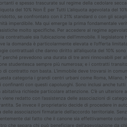
ortanti e spesso trascurate sul regime della cedolare secca,
liquota del 10% Non È per Tutti L’aliquota agevolata del 1
 ridotto, se confrontato con il 21% standard o con gli scagl
nità imperdibile. Ma qui emerge la prima fondamentale veri
casistiche molto specifiche. Per accedere al regime agevola
ia contrattuale sia l’ubicazione dell’immobile. Il legislator
ove la domanda è particolarmente elevata e l’offerta limitat
logie contrattuali che danno diritto all’aliquota del 10% sono
ché prevedono una durata di tre anni rinnovabili per altri 
ne studentesca sempre più numerosa; e i contratti transitor
o di contratto non basta. L’immobile deve trovarsi in comuni
questa categoria i grandi centri urbani come Roma, Milano, N
onfinanti con questi capoluoghi. Sono inclusi anche tutti gl
 abitativa richiede particolare attenzione. C’è un ulteriore 
 viene redatto con l’assistenza delle associazioni di categ
arantita. Se invece il proprietario decide di procedere in 
 delle associazioni firmatarie dell’accordo territoriale. Sen
ndentemente dal fatto che il canone sia effettivamente conf
ltro che separa chi può beneficiare dell’agevolazione da chi