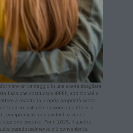
ormare un vantaggio in una scelta sbagliata
a fissa che sostituisce IRPEF, addizionali e
ttere a reddito la propria proprietà senza
dettagli cruciali che possono impattare in
enti, compromessi non evidenti e vere e
alutazione costoso. Per il 2025, il quadro
 risulta paradossalmente più conveniente.