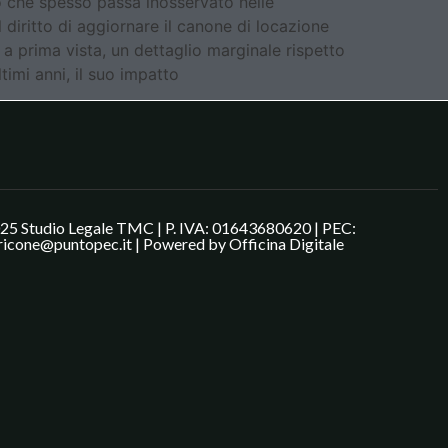
 che spesso passa inosservato nelle
l diritto di aggiornare il canone di locazione
, a prima vista, un dettaglio marginale rispetto
timi anni, il suo impatto
25 Studio Legale TMC | P. IVA: 01643680620 | PEC:
ricone@puntopec.it | Powered by
Officina Digitale