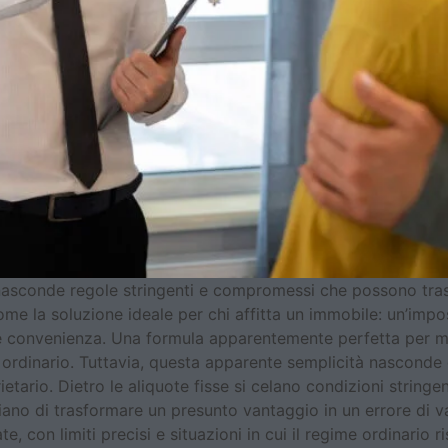
asconde regole stringenti e compromessi che possono trasf
e la soluzione ideale per chi affitta un immobile: un’impost
e convenienza. Una formula apparentemente perfetta per me
e ordinario. Tuttavia, questa apparente semplicità nasconde 
ietario. Dietro le aliquote fisse si celano condizioni string
chiano di trasformare un presunto vantaggio in un errore di v
e, con limiti precisi e situazioni in cui il regime ordinario