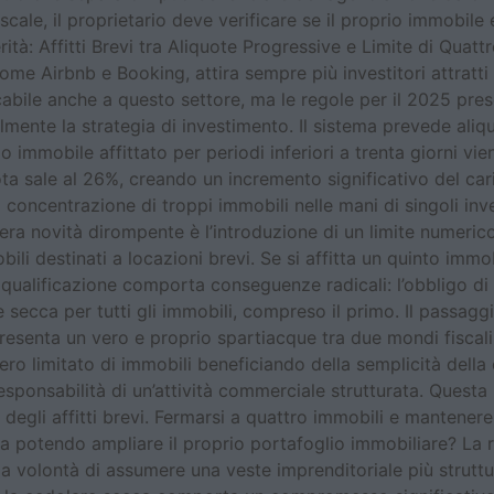
cale, il proprietario deve verificare se il proprio immobile 
ità: Affitti Brevi tra Aliquote Progressive e Limite di Quattro
ome Airbnb e Booking, attira sempre più investitori attratti d
icabile anche a questo settore, ma le regole per il 2025 pre
lmente la strategia di investimento. Il sistema prevede aliq
mo immobile affittato per periodi inferiori a trenta giorni vi
ota sale al 26%, creando un incremento significativo del ca
a concentrazione di troppi immobili nelle mani di singoli inve
ra novità dirompente è l’introduzione di un limite numerico 
i destinati a locazioni brevi. Se si affitta un quinto immob
qualificazione comporta conseguenze radicali: l’obbligo di ap
re secca per tutti gli immobili, compreso il primo. Il passag
esenta un vero e proprio spartiacque tra due mondi fiscali 
o limitato di immobili beneficiando della semplicità della c
responsabilità di un’attività commerciale strutturata. Questa
 degli affitti brevi. Fermarsi a quattro immobili e mantener
a potendo ampliare il proprio portafoglio immobiliare? La ri
la volontà di assumere una veste imprenditoriale più struttur