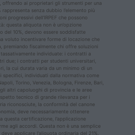
 offrendo ai proprietari gli strumenti per una
0% rappresenta senza dubbio l’elemento più
ioni progressivi dell’IRPEF che possono
tà: questa aliquota non è un’opzione
to del 10%, devono essere soddisfatte
e ha voluto incentivare forme di locazione che
a, premiando fiscalmente chi offre soluzioni
 tassativamente individuate: i contratti a
due; i contratti per studenti universitari,
i, la cui durata varia da un minimo di un
 specifici, individuati dalla normativa come
apoli, Torino, Venezia, Bologna, Firenze, Bari,
i altri capoluoghi di provincia e le aree
aspetto tecnico di grande rilevanza per i
oria riconosciute, la conformità del canone
autonomia, deve necessariamente ottenere
za questa certificazione, l’applicazione
orme agli accordi. Questa non è una semplice
 deve applicare l’aliquota ordinaria del 21%.