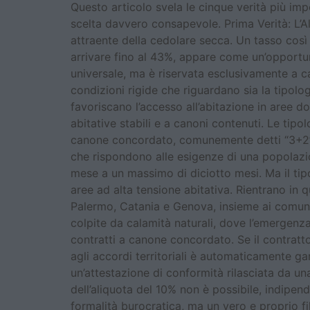
Questo articolo svela le cinque verità più imp
scelta davvero consapevole. Prima Verità: L’A
attraente della cedolare secca. Un tasso così
arrivare fino al 43%, appare come un’opportu
universale, ma è riservata esclusivamente a 
condizioni rigide che riguardano sia la tipolog
favoriscano l’accesso all’abitazione in aree d
abitative stabili e a canoni contenuti. Le tipo
canone concordato, comunemente detti “3+2” per
che rispondono alle esigenze di una popolazio
mese a un massimo di diciotto mesi. Ma il tip
aree ad alta tensione abitativa. Rientrano in 
Palermo, Catania e Genova, insieme ai comuni c
colpite da calamità naturali, dove l’emergenza
contratti a canone concordato. Se il contratto
agli accordi territoriali è automaticamente g
un’attestazione di conformità rilasciata da una
dell’aliquota del 10% non è possibile, indipe
formalità burocratica, ma un vero e proprio fi