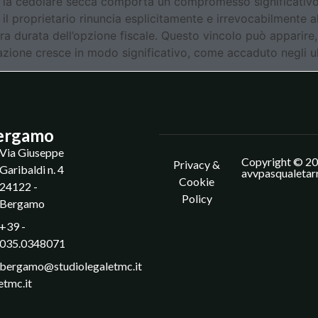
r la cedolare secca comporta un compromesso significativo
 il proprietario rinuncia esplicitamente e irrevocabilmente a
ntera durata dell’opzione fiscale. Questo vincolo può apparire
lazione cresce in modo significativo, come accaduto negli ul
ergamo
Via Giuseppe
Copyright © 20
Privacy &
Garibaldi n. 4
avvpasqualetar
Cookie
24122 -
Policy
Bergamo
+39 -
035.0348071
bergamo@studiolegaletmc.it
etmc.it