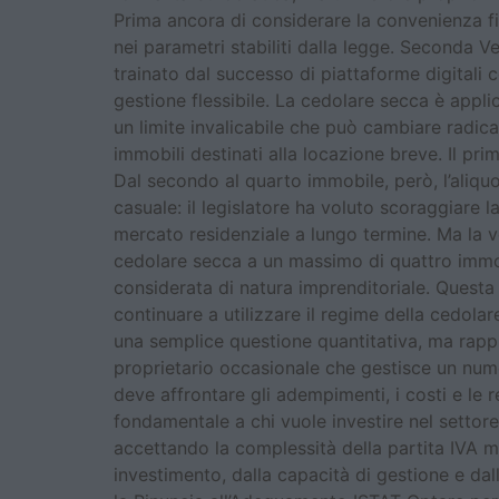
Prima ancora di considerare la convenienza fis
nei parametri stabiliti dalla legge. Seconda Ver
trainato dal successo di piattaforme digitali c
gestione flessibile. La cedolare secca è appl
un limite invalicabile che può cambiare radica
immobili destinati alla locazione breve. Il pri
Dal secondo al quarto immobile, però, l’aliqu
casuale: il legislatore ha voluto scoraggiare l
mercato residenziale a lungo termine. Ma la ve
cedolare secca a un massimo di quattro immobil
considerata di natura imprenditoriale. Questa 
continuare a utilizzare il regime della cedola
una semplice questione quantitativa, ma rappr
proprietario occasionale che gestisce un numer
deve affrontare gli adempimenti, i costi e le 
fondamentale a chi vuole investire nel settore
accettando la complessità della partita IVA m
investimento, dalla capacità di gestione e dal