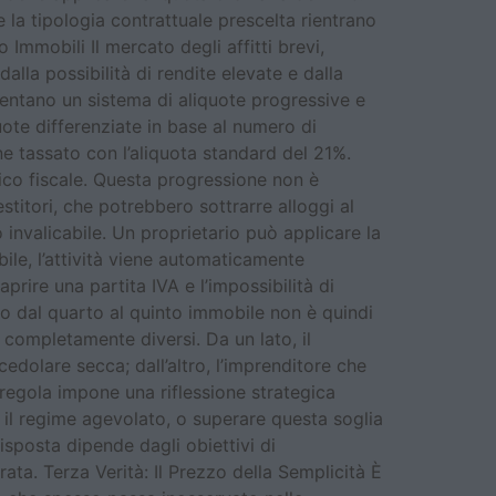
e la tipologia contrattuale prescelta rientrano
 Immobili Il mercato degli affitti brevi,
alla possibilità di rendite elevate e dalla
sentano un sistema di aliquote progressive e
uote differenziate in base al numero di
ene tassato con l’aliquota standard del 21%.
rico fiscale. Questa progressione non è
stitori, che potrebbero sottrarre alloggi al
invalicabile. Un proprietario può applicare la
ile, l’attività viene automaticamente
rire una partita IVA e l’impossibilità di
gio dal quarto al quinto immobile non è quindi
completamente diversi. Da un lato, il
edolare secca; dall’altro, l’imprenditore che
 regola impone una riflessione strategica
e il regime agevolato, o superare questa soglia
sposta dipende dagli obiettivi di
ata. Terza Verità: Il Prezzo della Semplicità È