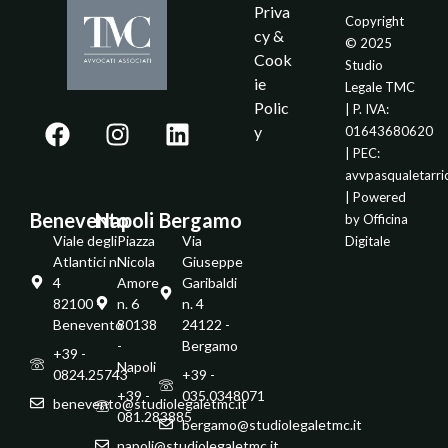
Priva
Copyright
cy &
© 2025
Cook
Studio
ie
Legale TMC
Polic
| P. IVA:
y
01643680620
| PEC:
avvpasqualetarr
| Powered
Benevento
Napoli
Bergamo
by
Officina
Viale degli
Piazza
Via
Digitale
Atlantici n.
Nicola
Giuseppe
4
Amore
Garibaldi
82100 -
n. 6
n. 4
Benevento
80138
24122 -
-
Bergamo
+39 -
Napoli
0824.25743
+39 -
+39 -
035.0348071
benevento@studiolegaletmc.it
081.283885
bergamo@studiolegaletmc.it
napoli@studiolegaletmc.it