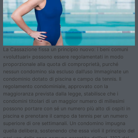
La Cassazione fissa un principio nuovo: i beni comuni
«voluttuari» possono essere regolamentati in modo
proporzionale alla quota di comproprietà, purché
nessun condomino sia escluso dall’uso Immaginate un
condominio dotato di piscina e campo da tennis. Il
regolamento condominiale, approvato con la
maggioranza prevista dalla legge, stabilisce che i
condomini titolari di un maggior numero di millesimi
possono portare con sé un numero più alto di ospiti in
piscina e prenotare il campo da tennis per un numero
superiore di ore settimanali. Un condomino impugna
quella delibera, sostenendo che essa violi il principio del