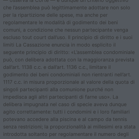
— osserva la Corte — è dunque un criterio oggettivo
che l’assemblea può legittimamente adottare non solo
per la ripartizione delle spese, ma anche per
regolamentare le modalità di godimento dei beni
comuni, a condizione che nessun partecipante venga
escluso tout court dall’uso. Il principio di diritto e i suoi
limiti La Cassazione enuncia in modo esplicito il
seguente principio di diritto: «L’assemblea condominiale
può, con delibera adottata con la maggioranza prevista
dall’art. 1138 c.c. e dall’art. 1136 c.c., limitare il
godimento dei beni condominiali non rientranti nell’art.
1117 c.c. in misura proporzionale al valore della quota di
singoli partecipanti alla comunione purché non
impedisca agli altri partecipanti di farne uso». La
delibera impugnata nel caso di specie aveva dunque
agito correttamente: tutti i condomini e i loro familiari
potevano accedere alla piscina e al campo da tennis
senza restrizioni; la proporzionalità ai millesimi era stata
introdotta soltanto per regolamentare il numero degli