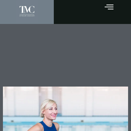
Piscina e campo da tennis
condominiali: l’assemblea
può differenziare il
godimento in base ai
millesimi