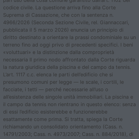
pari uso della cosa comune garantito dall’art. 1102 del
codice civile. La questione arriva fino alla Corte
Suprema di Cassazione, che con la sentenza n.
4966/2026 (Seconda Sezione Civile, rel. Giannaccari,
pubblicata il 5 marzo 2026) enuncia un principio di
diritto destinato a orientare la prassi condominiale su un
terreno fino ad oggi privo di precedenti specifici. I beni
«voluttuari» e la distinzione dalla comproprietà
necessaria Il primo nodo affrontato dalla Corte riguarda
la natura giuridica della piscina e del campo da tennis.
L’art. 1117 c.c. elenca le parti dell’edificio che si
presumono comuni per legge — le scale, i cortili, le
facciate, i tetti — perché necessarie all’uso o
all’esistenza delle singole unità immobiliari. La piscina e
il campo da tennis non rientrano in questo elenco: senza
di essi l’edificio esisterebbe e funzionerebbe
esattamente come prima. Si tratta, spiega la Corte
richiamando un consolidato orientamento (Cass. n.
14791/2003; Cass. n. 4973/2007; Cass. n. 884/2018), di