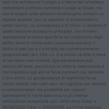
beni che accrescono il pregio e il valore del complesso
immobiliare e offrono comodità e svago ai titolari, ma
con le singole unità abitative intrattengono soltanto un
legame spaziale, non un rapporto di accessorietà in
senso tecnico. La conseguenza è di rilievo: in assenza di
quella relazione accessorio-principale, non trovano
applicazione le norme specifiche sul condominio negli
edifici, bensì le norme sulla comunione ordinaria. Il
diritto di pari uso e il principio del contemperamento
proporzionale L’art. 1102 c.c. è la norma cardine in tema
di uso della cosa comune: ogni partecipante può
servirsi del bene, purché non ne alteri la destinazione e
non impedisca agli altri di farne parimenti uso secondo
il loro diritto. La giurisprudenza di legittimità ha da
tempo chiarito che «pari uso» non significa uso identico
e contemporaneo, ma possibilità per ciascun
partecipante di trarre dalla cosa la più intensa
utilizzazione compatibile con i diritti altrui (Cass. n.
18038/2020; Cass. n. 6458/2019). La Corte aggiunge