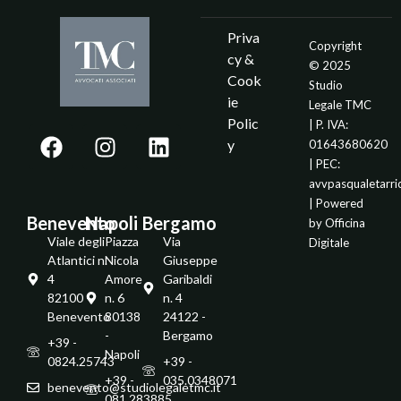
Priva
Copyright
cy &
© 2025
Cook
Studio
ie
Legale TMC
Polic
| P. IVA:
y
01643680620
| PEC:
avvpasqualetarr
| Powered
Benevento
Napoli
Bergamo
by
Officina
Viale degli
Piazza
Via
Digitale
Atlantici n.
Nicola
Giuseppe
4
Amore
Garibaldi
82100 -
n. 6
n. 4
Benevento
80138
24122 -
-
Bergamo
+39 -
Napoli
0824.25743
+39 -
+39 -
035.0348071
benevento@studiolegaletmc.it
081.283885