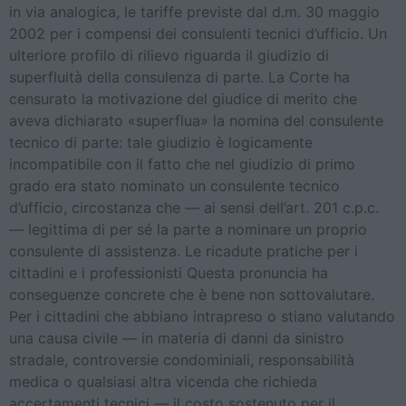
in via analogica, le tariffe previste dal d.m. 30 maggio
2002 per i compensi dei consulenti tecnici d’ufficio. Un
ulteriore profilo di rilievo riguarda il giudizio di
superfluità della consulenza di parte. La Corte ha
censurato la motivazione del giudice di merito che
aveva dichiarato «superflua» la nomina del consulente
tecnico di parte: tale giudizio è logicamente
incompatibile con il fatto che nel giudizio di primo
grado era stato nominato un consulente tecnico
d’ufficio, circostanza che — ai sensi dell’art. 201 c.p.c.
— legittima di per sé la parte a nominare un proprio
consulente di assistenza. Le ricadute pratiche per i
cittadini e i professionisti Questa pronuncia ha
conseguenze concrete che è bene non sottovalutare.
Per i cittadini che abbiano intrapreso o stiano valutando
una causa civile — in materia di danni da sinistro
stradale, controversie condominiali, responsabilità
medica o qualsiasi altra vicenda che richieda
accertamenti tecnici — il costo sostenuto per il