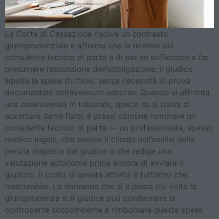
La Corte di Cassazione risolve un contrasto
giurisprudenziale e afferma che la nomina del
consulente tecnico di parte è di per sé sufficiente a far
presumere l’assunzione dell’obbligazione: il giudice
liquida le spese d’ufficio, senza necessità di prova
documentale dell’avvenuto esborso. Quando si affronta
una controversia in tribunale, specie se si tratta di
accertare danni fisici, è prassi comune nominare un
consulente tecnico di parte — un professionista, spesso
medico legale, che assiste il cliente nell’analisi della
perizia disposta dal giudice o che redige una
valutazione autonoma prima ancora di avviare il
giudizio. Il costo di questa attività è tutt’altro che
trascurabile. La domanda che si è posta più volte la
giurisprudenza è: il giudice può condannare la
controparte soccombente a rimborsare queste spese