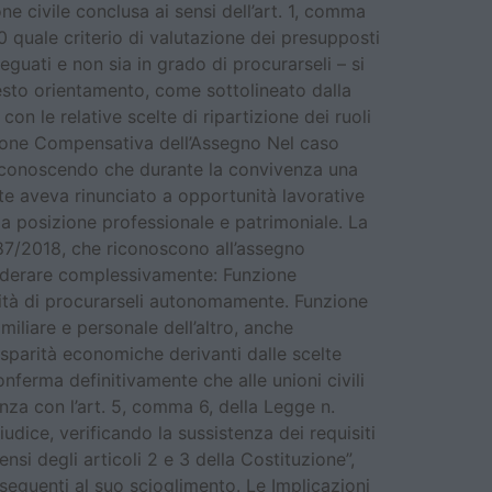
e civile conclusa ai sensi dell’art. 1, comma
70 quale criterio di valutazione dei presupposti
guati e non sia in grado di procurarseli – si
esto orientamento, come sottolineato dalla
on le relative scelte di ripartizione dei ruoli
unzione Compensativa dell’Assegno Nel caso
riconoscendo che durante la convivenza una
ente aveva rinunciato a opportunità lavorative
ria posizione professionale e patrimoniale. La
287/2018, che riconoscono all’assegno
ponderare complessivamente: Funzione
ilità di procurarseli autonomamente. Funzione
iliare e personale dell’altro, anche
disparità economiche derivanti dalle scelte
conferma definitivamente che alle unioni civili
enza con l’art. 5, comma 6, della Legge n.
ice, verificando la sussistenza dei requisiti
si degli articoli 2 e 3 della Costituzione”,
seguenti al suo scioglimento. Le Implicazioni