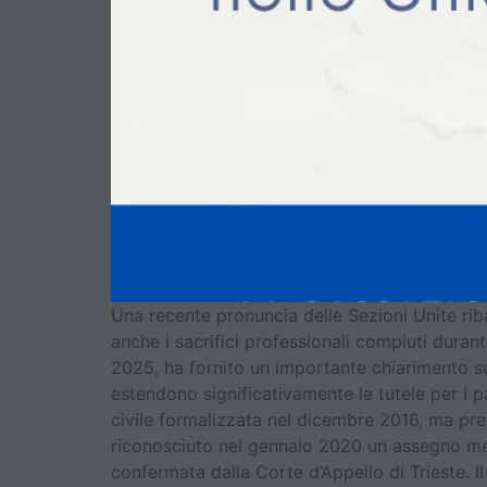
Una recente pronuncia delle Sezioni Unite ribad
anche i sacrifici professionali compiuti dur
2025, ha fornito un importante chiarimento sui
estendono significativamente le tutele per i 
civile formalizzata nel dicembre 2016, ma pre
riconosciuto nel gennaio 2020 un assegno me
confermata dalla Corte d’Appello di Trieste. Il