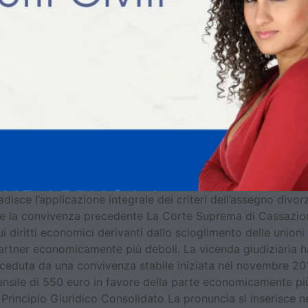
isce l’applicazione integrale dei criteri dell’assegno divorzil
ante la convivenza precedente La Corte Suprema di Cassazio
 diritti economici derivanti dallo scioglimento delle unioni
partner economicamente più deboli. La vicenda giudiziaria h
ceduta da una convivenza stabile iniziata nel novembre 201
nsile di 550 euro in favore della parte economicamente pi
 Principio Giuridico Consolidato La pronuncia si inserisce ne