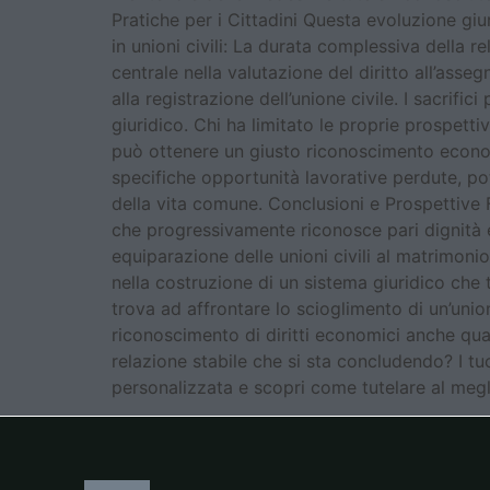
Pratiche per i Cittadini Questa evoluzione g
in unioni civili: La durata complessiva della
centrale nella valutazione del diritto all’asse
alla registrazione dell’unione civile. I sacrif
giuridico. Chi ha limitato le proprie prospetti
può ottenere un giusto riconoscimento econom
specifiche opportunità lavorative perdute, p
della vita comune. Conclusioni e Prospettive F
che progressivamente riconosce pari dignità e t
equiparazione delle unioni civili al matrimoni
nella costruzione di un sistema giuridico che t
trova ad affrontare lo scioglimento di un’unio
riconoscimento di diritti economici anche qua
relazione stabile che si sta concludendo? I tu
personalizzata e scopri come tutelare al meglio