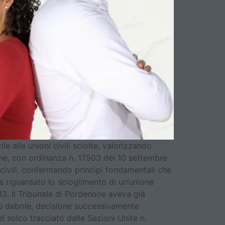
e alle unioni civili sciolte, valorizzando
ne, con ordinanza n. 17503 del 10 settembre
 civili, confermando principi fondamentali che
a riguardato lo scioglimento di un’unione
3. Il Tribunale di Pordenone aveva già
ù debole, decisione successivamente
l solco tracciato dalle Sezioni Unite n.