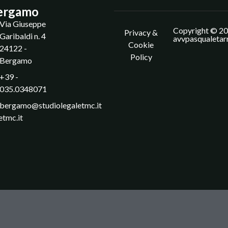
ergamo
Via Giuseppe
Copyright © 20
Privacy &
Garibaldi n. 4
avvpasqualetar
Cookie
24122 -
Policy
Bergamo
+39 -
035.0348071
bergamo@studiolegaletmc.it
etmc.it