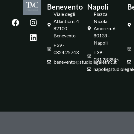
Benevento
Napoli
B
Viale degli
Piazza
Atlantici n. 4
Nicola
82100 -
Amore n. 6
Benevento
80138 -
Napoli
+39 -
0824.25743
+39 -
081.283885
benevento@studiolegaletmc.it
napoli@studiolegal