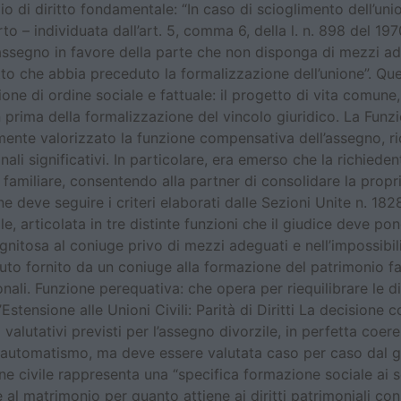
 di diritto fondamentale: “In caso di scioglimento dell’union
orto – individuata dall’art. 5, comma 6, della l. n. 898 del 19
l’assegno in favore della parte che non disponga di mezzi ade
to che abbia preceduto la formalizzazione dell’unione”. Qu
e di ordine sociale e fattuale: il progetto di vita comune, c
ben prima della formalizzazione del vincolo giuridico. La F
mente valorizzato la funzione compensativa dell’assegno, 
nali significativi. In particolare, era emerso che la richied
e familiare, consentendo alla partner di consolidare la prop
e deve seguire i criteri elaborati dalle Sezioni Unite n. 18
le, articolata in tre distinte funzioni che il giudice deve 
dignitosa al coniuge privo di mezzi adeguati e nell’impossib
uto fornito da un coniuge alla formazione del patrimonio fam
ionali. Funzione perequativa: che opera per riequilibrare le 
Estensione alle Unioni Civili: Parità di Diritti La decisione 
valutativi previsti per l’assegno divorzile, in perfetta coer
automatismo, ma deve essere valutata caso per caso dal giud
e civile rappresenta una “specifica formazione sociale ai sen
al matrimonio per quanto attiene ai diritti patrimoniali con