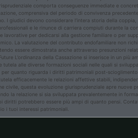
iurisprudenziale comporta conseguenze immediate e concret
 relazione, comprensiva del periodo di convivenza precedent
gno. I giudici devono considerare l’intera storia della coppi
ici professionali e le rinunce di carriera compiuti durante l
ve lavorative per dedicarsi alla gestione familiare o per sup
ico. La valutazione del contributo endofamiliare non rich
otendo essere dimostrata anche attraverso presunzioni relat
uture L’ordinanza della Cassazione si inserisce in un più am
utela alle diverse formazioni sociali nelle quali si sviluppa
o per quanto riguarda i diritti patrimoniali post-sciogliment
utela efficacemente le relazioni affettive stabili, indipende
ne civile, questa evoluzione giurisprudenziale apre nuove pr
ndo la relazione si sia sviluppata prevalentemente in forma
oi diritti potrebbero essere più ampi di quanto pensi. Conta
 i tuoi interessi patrimoniali.