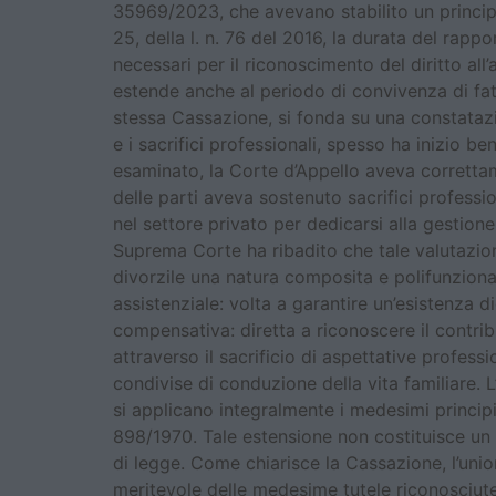
35969/2023, che avevano stabilito un principio
25, della l. n. 76 del 2016, la durata del rapp
necessari per il riconoscimento del diritto al
estende anche al periodo di convivenza di fat
stessa Cassazione, si fonda su una constatazion
e i sacrifici professionali, spesso ha inizio 
esaminato, la Corte d’Appello aveva corretta
delle parti aveva sostenuto sacrifici professio
nel settore privato per dedicarsi alla gestion
Suprema Corte ha ribadito che tale valutazion
divorzile una natura composita e polifunziona
assistenziale: volta a garantire un’esistenza 
compensativa: diretta a riconoscere il contrib
attraverso il sacrificio di aspettative profess
condivise di conduzione della vita familiare. L’
si applicano integralmente i medesimi principi 
898/1970. Tale estensione non costituisce un 
di legge. Come chiarisce la Cassazione, l’union
meritevole delle medesime tutele riconosciute 