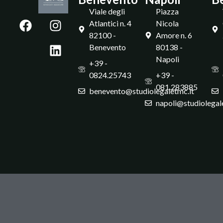
Viale degli
Piazza
Atlantici n. 4
Nicola
82100 -
Amore n. 6
Benevento
80138 -
Napoli
+39 -
0824.25743
+39 -
081.283885
benevento@studiolegaletmc.it
napoli@studiolegal