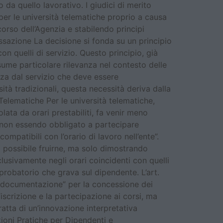
o da quello lavorativo. I giudici di merito
per le università telematiche proprio a causa
corso dell’Agenzia e stabilendo principi
assazione La decisione si fonda su un principio
on quelli di servizio. Questo principio, già
ume particolare rilevanza nel contesto delle
nza dal servizio che deve essere
tà tradizionali, questa necessità deriva dalla
à Telematiche Per le università telematiche,
lata da orari prestabiliti, fa venir meno
“non essendo obbligato a partecipare
ompatibili con l’orario di lavoro nell’ente”.
 È possibile fruirne, ma solo dimostrando
lusivamente negli orari coincidenti con quelli
probatorio che grava sul dipendente. L’art.
 documentazione” per la concessione dei
scrizione e la partecipazione ai corsi, ma
ratta di un’innovazione interpretativa
zioni Pratiche per Dipendenti e