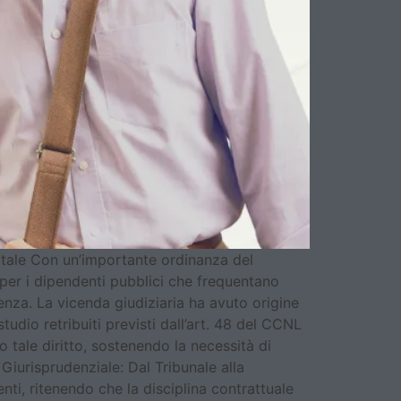
igitale Con un’importante ordinanza del
 per i dipendenti pubblici che frequentano
senza. La vicenda giudiziaria ha avuto origine
tudio retribuiti previsti dall’art. 48 del CCNL
 tale diritto, sostenendo la necessità di
 Giurisprudenziale: Dal Tribunale alla
ti, ritenendo che la disciplina contrattuale