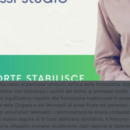
l’accesso ai permessi retribuiti nell’era della formazione d
inito con chiarezza i confini del diritto ai permessi studio
ni significative rispetto alla formazione tradizionale in pre
ia delle Dogane e dei Monopoli di poter fruire dei permessi s
 universitari telematici. L’amministrazione aveva contestato
essere seguite al di fuori dell’orario lavorativo. Il Percorso
orte d’Appello avevano inizialmente dato ragione ai dipenden