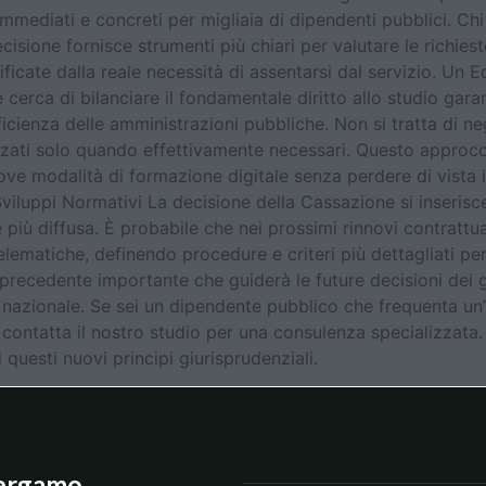
mmediati e concreti per migliaia di dipendenti pubblici. Chi
ecisione fornisce strumenti più chiari per valutare le richie
ate dalla reale necessità di assentarsi dal servizio. Un Equi
erca di bilanciare il fondamentale diritto allo studio garan
icienza delle amministrazioni pubbliche. Non si tratta di neg
lizzati solo quando effettivamente necessari. Questo approc
ove modalità di formazione digitale senza perdere di vista i 
Sviluppi Normativi La decisione della Cassazione si inserisc
ù diffusa. È probabile che nei prossimi rinnovi contrattual
elematiche, definendo procedure e criteri più dettagliati pe
recedente importante che guiderà le future decisioni dei giu
io nazionale. Se sei un dipendente pubblico che frequenta un
contatta il nostro studio per una consulenza specializzata. I
 questi nuovi principi giurisprudenziali.
ergamo