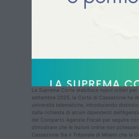
La Suprema Corte stabilisce nuovi criteri per 
settembre 2025, la Corte di Cassazione ha def
università telematiche, introducendo distinzio
dalla richiesta di alcuni dipendenti dell’Agenz
del Comparto Agenzie Fiscali per seguire corsi
dimostrare che le lezioni online non potessero 
Cassazione Sia il Tribunale di Milano che la C