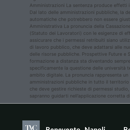
Amministrazioni La sentenza produce effetti i
Dal lato delle amministrazioni pubbliche, la d
automatiche che potrebbero non essere giustific
Amministrativa La pronuncia della Cassazione c
(Statuto dei Lavoratori) con le esigenze di eff
assicurare che i permessi retribuiti siano uti
di lavoro pubblico, che deve adattarsi alle nu
delle risorse pubbliche. Prospettive Future e 
formazione a distanza sta diventando sempre pi
specificamente la questione delle università t
ambito digitale. La pronuncia rappresenta un p
amministrazioni pubbliche in tutto il territor
che deve gestire richieste di permessi studio, 
sapranno guidarti nell’applicazione corretta di
Benevento
Napoli
B