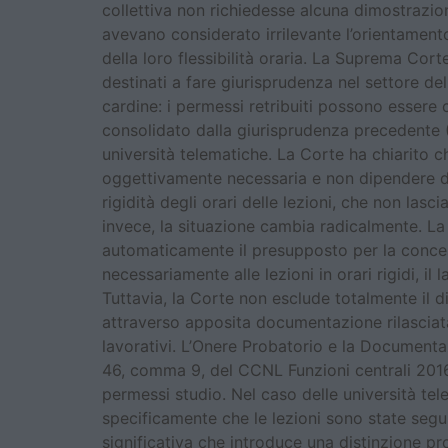
collettiva non richiedesse alcuna dimostrazione
avevano considerato irrilevante l’orientament
della loro flessibilità oraria. La Suprema Cor
destinati a fare giurisprudenza nel settore de
cardine: i permessi retribuiti possono essere c
consolidato dalla giurisprudenza precedente (
università telematiche. La Corte ha chiarito c
oggettivamente necessaria e non dipendere da 
rigidità degli orari delle lezioni, che non lasc
invece, la situazione cambia radicalmente. La p
automaticamente il presupposto per la conce
necessariamente alle lezioni in orari rigidi, i
Tuttavia, la Corte non esclude totalmente il d
attraverso apposita documentazione rilasciata 
lavorativi. L’Onere Probatorio e la Documenta
46, comma 9, del CCNL Funzioni centrali 201
permessi studio. Nel caso delle università te
specificamente che le lezioni sono state seguit
significativa che introduce una distinzione pr