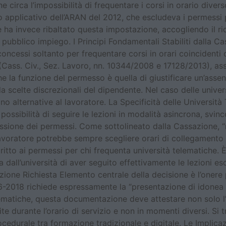
 circa l’impossibilità di frequentare i corsi in orario divers
o applicativo dell’ARAN del 2012, che escludeva i permessi 
te ha invece ribaltato questa impostazione, accogliendo il ri
l pubblico impiego. I Principi Fondamentali Stabiliti dalla C
oncessi soltanto per frequentare corsi in orari coincidenti c
Cass. Civ., Sez. Lavoro, nn. 10344/2008 e 17128/2013), ass
he la funzione del permesso è quella di giustificare un’asse
scelte discrezionali del dipendente. Nel caso delle universi
iano alternative al lavoratore. La Specificità delle Universit
ossibilità di seguire le lezioni in modalità asincrona, svinco
ssione dei permessi. Come sottolineato dalla Cassazione, 
l lavoratore potrebbe sempre scegliere orari di collegamento c
iritto ai permessi per chi frequenta università telematiche.
dall’università di aver seguito effettivamente le lezioni esc
zione Richiesta Elemento centrale della decisione è l’onere 
6-2018 richiede espressamente la “presentazione di idonea
lematiche, questa documentazione deve attestare non solo l’i
e durante l’orario di servizio e non in momenti diversi. Si t
ocedurale tra formazione tradizionale e digitale. Le Implica