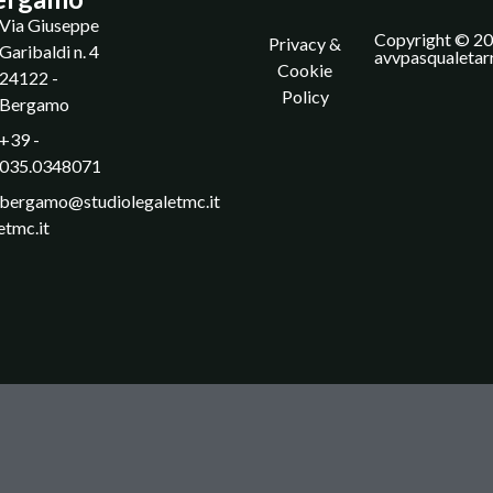
Via Giuseppe
Copyright © 20
Privacy &
Garibaldi n. 4
avvpasqualetar
Cookie
24122 -
Policy
Bergamo
+39 -
035.0348071
bergamo@studiolegaletmc.it
etmc.it