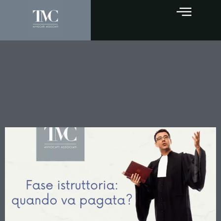
Compensi avvocati: la
Cassazione chiarisce
quando spetta il compenso
per la fase istruttoria