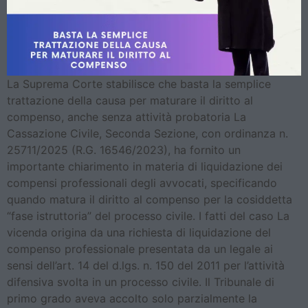
La Suprema Corte stabilisce che basta la semplice
trattazione della causa per maturare il diritto al
compenso, anche senza attività probatoria La
Cassazione Civile, Seconda Sezione, con ordinanza n.
25711/2025 (R.G. 16546/2023), ha fornito un
importante chiarimento in materia di liquidazione dei
compensi professionali degli avvocati, specificando
quando matura il diritto al compenso per la cosiddetta
“fase istruttoria” del processo civile. I fatti del caso La
vicenda origina da una richiesta di liquidazione del
compenso professionale presentata da un legale ai
sensi dell’art. 14 del d.lgs. n. 150 del 2011 per l’attività
difensiva svolta in un processo civile. Il Tribunale di
primo grado aveva accolto solo parzialmente la