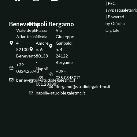
| PEC:
avvpasqualetarr
| Powered
Benevento
Napoli
Bergamo
by
Officina
Viale degli
Piazza
Via
Digitale
Atlantici n.
Nicola
Giuseppe
4
Amore
Garibaldi
82100 -
n. 6
n. 4
Benevento
80138
24122 -
-
Bergamo
+39 -
Napoli
0824.25743
+39 -
+39 -
035.0348071
benevento@studiolegaletmc.it
081.283885
bergamo@studiolegaletmc.it
napoli@studiolegaletmc.it