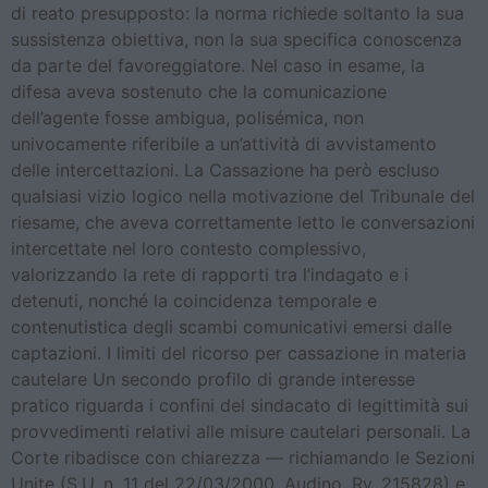
di reato presupposto: la norma richiede soltanto la sua
sussistenza obiettiva, non la sua specifica conoscenza
da parte del favoreggiatore. Nel caso in esame, la
difesa aveva sostenuto che la comunicazione
dell’agente fosse ambigua, polisémica, non
univocamente riferibile a un’attività di avvistamento
delle intercettazioni. La Cassazione ha però escluso
qualsiasi vizio logico nella motivazione del Tribunale del
riesame, che aveva correttamente letto le conversazioni
intercettate nel loro contesto complessivo,
valorizzando la rete di rapporti tra l’indagato e i
detenuti, nonché la coincidenza temporale e
contenutistica degli scambi comunicativi emersi dalle
captazioni. I limiti del ricorso per cassazione in materia
cautelare Un secondo profilo di grande interesse
pratico riguarda i confini del sindacato di legittimità sui
provvedimenti relativi alle misure cautelari personali. La
Corte ribadisce con chiarezza — richiamando le Sezioni
Unite (S.U. n. 11 del 22/03/2000, Audino, Rv. 215828) e