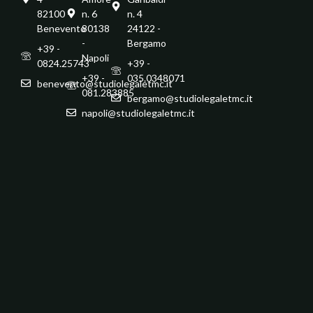
82100 -
n. 6
n. 4
Benevento
80138
24122 -
-
Bergamo
+39 -
Napoli
0824.25743
+39 -
+39 -
035.0348071
benevento@studiolegaletmc.it
081.283885
bergamo@studiolegaletmc.it
napoli@studiolegaletmc.it