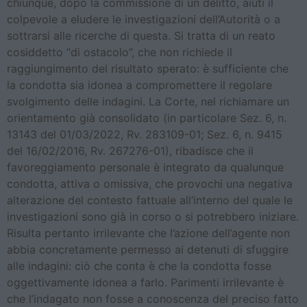
chiunque, dopo la commissione di un delitto, aiuti il
colpevole a eludere le investigazioni dell’Autorità o a
sottrarsi alle ricerche di questa. Si tratta di un reato
cosiddetto “di ostacolo”, che non richiede il
raggiungimento del risultato sperato: è sufficiente che
la condotta sia idonea a compromettere il regolare
svolgimento delle indagini. La Corte, nel richiamare un
orientamento già consolidato (in particolare Sez. 6, n.
13143 del 01/03/2022, Rv. 283109-01; Sez. 6, n. 9415
del 16/02/2016, Rv. 267276-01), ribadisce che il
favoreggiamento personale è integrato da qualunque
condotta, attiva o omissiva, che provochi una negativa
alterazione del contesto fattuale all’interno del quale le
investigazioni sono già in corso o si potrebbero iniziare.
Risulta pertanto irrilevante che l’azione dell’agente non
abbia concretamente permesso ai detenuti di sfuggire
alle indagini: ciò che conta è che la condotta fosse
oggettivamente idonea a farlo. Parimenti irrilevante è
che l’indagato non fosse a conoscenza del preciso fatto