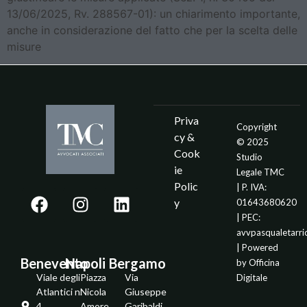
13/06/2025, Rv. 288567-01): un chiarimento importante,
anche in considerazione del fatto che per la scelta delle
misure
Priva
Copyright
cy &
© 2025
Cook
Studio
ie
Legale TMC
Polic
| P. IVA:
y
01643680620
| PEC:
avvpasqualetarr
| Powered
Benevento
Napoli
Bergamo
by
Officina
Viale degli
Piazza
Via
Digitale
Atlantici n.
Nicola
Giuseppe
4
Amore
Garibaldi