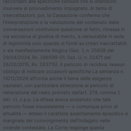
raccordarli alle specifiche censure che si intendono
muovere al provvedimento impugnato. In tema di
intercettazioni, poi, la Cassazione conferma che
l’interpretazione e la valutazione del contenuto delle
conversazioni costituisce questione di fatto, rimessa in
via esclusiva al giudice di merito, e censurabile in sede
di legittimità solo quando si fondi su criteri inaccettabili
o sia manifestamente illogica (Sez. 1, n. 25939 del
29/04/2024, Rv. 286599-01; Sez. U, n. 22471 del
26/02/2015, Rv. 263715). Il pericolo di recidiva: nessun
obbligo di indicare occasioni specifiche La sentenza n.
11012/2026 affronta anche il tema delle esigenze
cautelari, con particolare attenzione al pericolo di
reiterazione del reato previsto dall’art. 274, comma 1,
lett. c), c.p.p. La difesa aveva sostenuto che tale
pericolo fosse insussistente — o comunque privo di
attualità — atteso il carattere asseritamente episodico e
marginale del coinvolgimento dell’indagato nelle
vicende contestate. La Corte respinge questa