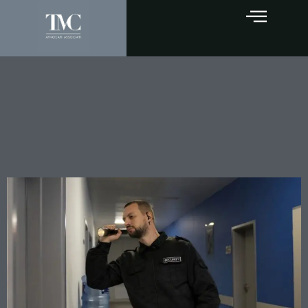
La guardia carceraria che
avvisa i detenuti:
favoreggiamento anche
senza risultato concreto