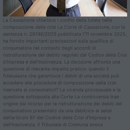
La Cassazione chiarisce i confini della tutela nella
composizione della crisi La Corte di Cassazione, con la
sentenza n. 29746/2025 pubblicata l’11 novembre 2025,
ha fornito importanti precisazioni sulla qualifica di
consumatore nel contesto degli accordi di
ristrutturazione del debito regolati dal Codice della Crisi
d’Impresa e dell’Insolvenza. La decisione affronta una
questione di rilevante impatto pratico: quando il
fideiussore che garantisce i debiti di una società può
accedere alle procedure di composizione della crisi
riservate ai consumatori? La vicenda processuale e la
questione sottoposta alla Corte La controversia trae
origine dal ricorso per la ristrutturazione dei debiti del
consumatore presentato da una debitrice ai sensi
dell’articolo 67 del Codice della Crisi d’Impresa e
dell’Insolvenza. Il Tribunale di Cremona aveva