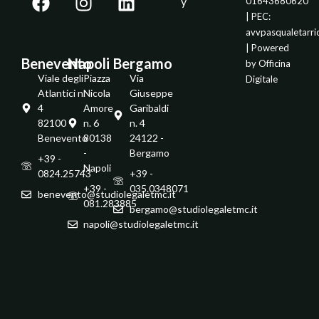
y
01643680620
| PEC:
avvpasqualetarr
| Powered
Benevento
Napoli
Bergamo
by
Officina
Viale degli
Piazza
Via
Digitale
Atlantici n.
Nicola
Giuseppe
4
Amore
Garibaldi
82100 -
n. 6
n. 4
Benevento
80138
24122 -
-
Bergamo
+39 -
Napoli
0824.25743
+39 -
+39 -
035.0348071
benevento@studiolegaletmc.it
081.283885
bergamo@studiolegaletmc.it
napoli@studiolegaletmc.it