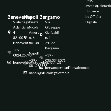
| PEC:
avvpasqualetarr
| Powered
Benevento
Napoli
Bergamo
by
Officina
Viale degli
Piazza
Via
Digitale
Atlantici n.
Nicola
Giuseppe
4
Amore
Garibaldi
82100 -
n. 6
n. 4
Benevento
80138
24122 -
-
Bergamo
+39 -
Napoli
0824.25743
+39 -
+39 -
035.0348071
benevento@studiolegaletmc.it
081.283885
bergamo@studiolegaletmc.it
napoli@studiolegaletmc.it