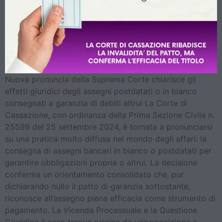
Nuova pronuncia della Suprema Corte chiarisce gli
effetti giuridici degli assegni postdatati o in bianco
consegnati a garanzia di debiti altrui La Corte di
Cassazione, con ordinanza della Prima Sezione Civile n.
25599 del 25 settembre 2024, è tornata a pronunciarsi
su una pratica molto diffusa nel mondo degli affari: la
consegna di assegni bancari in bianco o postdatati per
garantire obbligazioni proprie o altrui. La decisione
conferma un orientamento consolidato che, pur
dichiarando nullo il patto di garanzia sottostante,
riconosce all’assegno piena efficacia come strumento di
pagamento. La Vicenda Processuale e la Questione