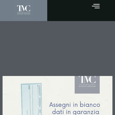
Assegni in Bianco come
Garanzia: La Cassazione
Ribadisce l’Invalidità del
Patto ma Conferma
l’Efficacia del Titolo