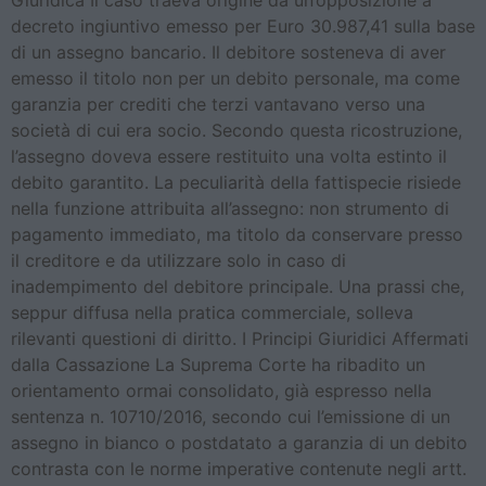
Giuridica Il caso traeva origine da un’opposizione a
decreto ingiuntivo emesso per Euro 30.987,41 sulla base
di un assegno bancario. Il debitore sosteneva di aver
emesso il titolo non per un debito personale, ma come
garanzia per crediti che terzi vantavano verso una
società di cui era socio. Secondo questa ricostruzione,
l’assegno doveva essere restituito una volta estinto il
debito garantito. La peculiarità della fattispecie risiede
nella funzione attribuita all’assegno: non strumento di
pagamento immediato, ma titolo da conservare presso
il creditore e da utilizzare solo in caso di
inadempimento del debitore principale. Una prassi che,
seppur diffusa nella pratica commerciale, solleva
rilevanti questioni di diritto. I Principi Giuridici Affermati
dalla Cassazione La Suprema Corte ha ribadito un
orientamento ormai consolidato, già espresso nella
sentenza n. 10710/2016, secondo cui l’emissione di un
assegno in bianco o postdatato a garanzia di un debito
contrasta con le norme imperative contenute negli artt.