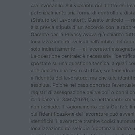
era invocabile. Sul versante del diritto del la
potenzialmente una forma di controllo a distanz
(Statuto dei Lavoratori). Questo articolo — ric
alla previa stipula di un accordo con le rappr
Garante per la Privacy aveva già chiarito tut
localizzazione dei veicoli nell’ambito del rapp
solo indirettamente — ai lavoratori assegnatar
La questione centrale: è necessaria l’identific
spostato su una questione tecnica: a quali con
abbracciato una tesi restrittiva, sostenendo c
all’identità del lavoratore, ma che tale ident
assoluta. Poiché nel caso concreto l’eventuale
registri di assegnazione dei veicoli o con il 
l’ordinanza n. 3462/2026, ha nettamente smen
non richiede. Il ragionamento della Corte è li
cui l’identificazione del lavoratore può avven
identifichi il lavoratore tramite codici automat
localizzazione del veicolo è potenzialmente un