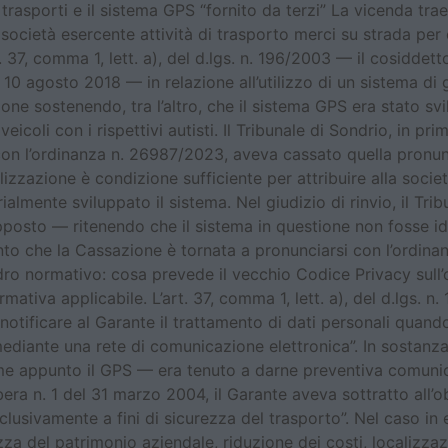
di trasporti e il sistema GPS “fornito da terzi” La vicenda t
 società esercente attività di trasporto merci su strada per
. 37, comma 1, lett. a), del d.lgs. n. 196/2003 — il cosiddet
 10 agosto 2018 — in relazione all’utilizzo di un sistema di 
ne sostenendo, tra l’altro, che il sistema GPS era stato svi
veicoli con i rispettivi autisti. Il Tribunale di Sondrio, in p
 con l’ordinanza n. 26987/2023, aveva cassato quella pronu
izzazione è condizione sufficiente per attribuire alla società 
ialmente sviluppato il sistema. Nel giudizio di rinvio, il T
posto — ritenendo che il sistema in questione non fosse ido
to che la Cassazione è tornata a pronunciarsi con l’ordin
adro normativo: cosa prevede il vecchio Codice Privacy sull’
mativa applicabile. L’art. 37, comma 1, lett. a), del d.lgs. n
otificare al Garante il trattamento di dati personali quando 
diante una rete di comunicazione elettronica”. In sostanza,
ome appunto il GPS — era tenuto a darne preventiva comunic
ra n. 1 del 31 marzo 2004, il Garante aveva sottratto all’obb
sclusivamente a fini di sicurezza del trasporto”. Nel caso in
ezza del patrimonio aziendale, riduzione dei costi, localizz