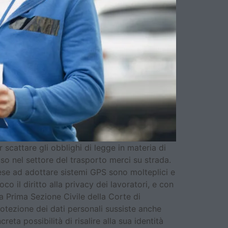
r scattare gli obblighi di legge in materia di
so nel settore del trasporto merci su strada.
prese ad adottare sistemi GPS sono molteplici e
o il diritto alla privacy dei lavoratori, e con
a Prima Sezione Civile della Corte di
protezione dei dati personali sussiste anche
ta possibilità di risalire alla sua identità