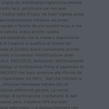
rae origine da un’ordinanza-ingiunzione emessa
 conto terzi, sanzionata per non aver
to Codice della Privacy nel testo vigente prima
geolocalizzazione installato sui propri
luppato e fornito da una società terza, e che
rima battuta, aveva accolto questa
ncia stabilendo che la messa a disposizione
di trasporti la qualifica di titolare del
ribunale di Sondrio aveva nuovamente accolto
neo a consentire l’identificazione delle
anza n. 3462/2026, demolendo definitivamente
obbligo di notificazione Prima di esaminare la
. 196/2003 (nel testo anteriore alla riforma del
riguardasse, tra l’altro, “dati che indicano la
 chiunque intendesse trattare dati di
azione all’Autorità garante. La norma
ligo di notificazione i trattamenti di dati
 esame, però, il sistema GPS era stato
azione delle merci — e dunque l’esonero non