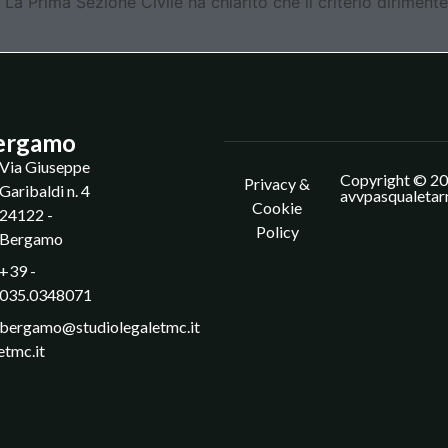
ta La Prima Sezione Civile ha chiarito che il criterio diriment
ergamo
Via Giuseppe
Copyright © 20
Privacy &
Garibaldi n. 4
avvpasqualetar
Cookie
24122 -
Policy
Bergamo
+39 -
035.0348071
bergamo@studiolegaletmc.it
etmc.it