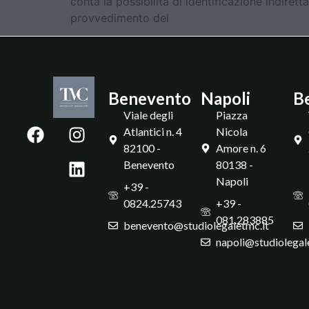
conta la possibilità di identificazione indiret
provvedimento del
Benevento
Napoli
B
Viale degli
Piazza
Atlantici n. 4
Nicola
82100 -
Amore n. 6
Benevento
80138 -
Napoli
+39 -
0824.25743
+39 -
081.283885
benevento@studiolegaletmc.it
napoli@studiolegal