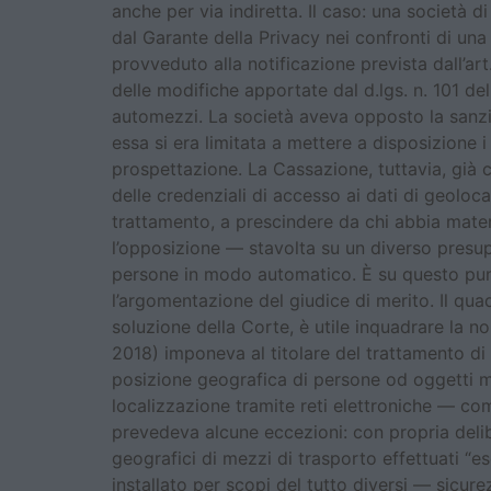
anche per via indiretta. Il caso: una società 
dal Garante della Privacy nei confronti di una
provveduto alla notificazione prevista dall’art
delle modifiche apportate dal d.lgs. n. 101 del
automezzi. La società aveva opposto la sanzio
essa si era limitata a mettere a disposizione i 
prospettazione. La Cassazione, tuttavia, già
delle credenziali di accesso ai dati di geolocal
trattamento, a prescindere da chi abbia mater
l’opposizione — stavolta su un diverso presup
persone in modo automatico. È su questo pun
l’argomentazione del giudice di merito. Il qu
soluzione della Corte, è utile inquadrare la nor
2018) imponeva al titolare del trattamento di n
posizione geografica di persone od oggetti me
localizzazione tramite reti elettroniche — c
prevedeva alcune eccezioni: con propria delibe
geografici di mezzi di trasporto effettuati “e
installato per scopi del tutto diversi — sicur