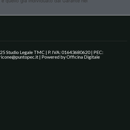
e è quello già individuato dal Garante nel
25 Studio Legale TMC | P. IVA: 01643680620 | PEC:
ricone@puntopec.it | Powered by
Officina Digitale