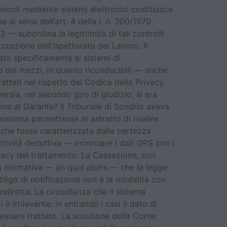
eicoli mediante sistemi elettronici costituisce
ai sensi dell’art. 4 della l. n. 300/1970
 — subordina la legittimità di tali controlli
zzazione dell’Ispettorato del Lavoro. Il
ato specificamente ai sistemi di
one dei mezzi, in quanto riconducibili — anche
ttati nel rispetto del Codice della Privacy.
ersia, nel secondo giro di giudizio, si era
one al Garante? Il Tribunale di Sondrio aveva
sistema permettesse in astratto di risalire
 che fosse caratterizzata dalla certezza
ttività deduttiva — incrociare i dati GPS con i
ivacy del trattamento. La Cassazione, con
a normativa — un quid pluris — che la legge
bbligo di notificazione non è la modalità con
ndiretta. La circostanza che il sistema
è irrilevante: in entrambi i casi il dato di
essere trattato. La soluzione della Corte: