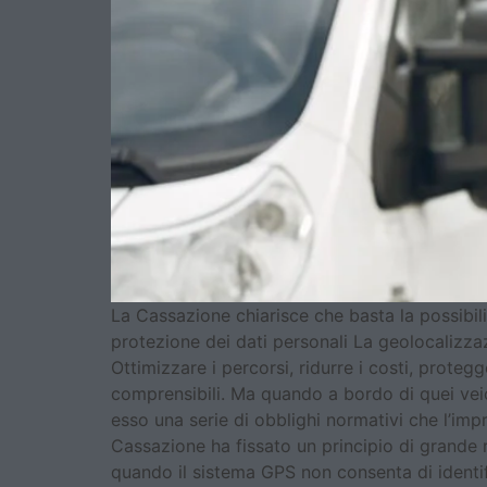
La Cassazione chiarisce che basta la possibilità
protezione dei dati personali La geolocalizza
Ottimizzare i percorsi, ridurre i costi, prote
comprensibili. Ma quando a bordo di quei veicol
esso una serie di obblighi normativi che l’im
Cassazione ha fissato un principio di grande ri
quando il sistema GPS non consenta di identific