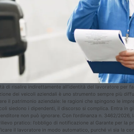
 di risalire indirettamente all’identità del lavoratore per fa
zione dei veicoli aziendali è uno strumento sempre più diffu
ggere il patrimonio aziendale: le ragioni che spingono le im
i siedono i dipendenti, il discorso si complica. Entra in gioc
prenditore non può ignorare. Con l’ordinanza n. 3462/2026, l
lievo pratico: l’obbligo di notificazione al Garante per la 
are il lavoratore in modo automatico, purché vi sia la concre