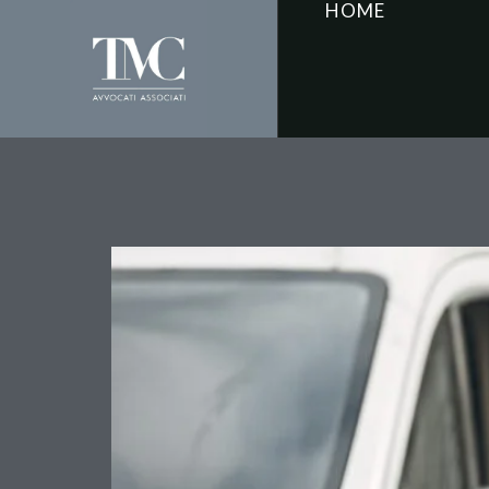
HOME
GPS sui mezzi aziendali
al Garante anche senza