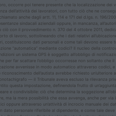
voro, occorre poi tenere presente che la localizzazione dei v
a dell’attività dei lavoratori, con tutto ciò che ne consegue 
hiamato anche dagli artt. 11, 114 e 171 del d.lgs. n. 196/2003
esentanze sindacali aziendali oppure, in mancanza, all’autori
to ciò con il provvedimento n. 370 del 4 ottobre 2011, dedic
orto di lavoro, sottolineando che i dati relativi all’ubicazi
i, costituiscono dati personali e come tali devono essere tra
azione “automatica” mediante codici? Il nucleo della controv
dizioni un sistema GPS è soggetto all’obbligo di notificazi
he per far scattare l’obbligo occorresse non soltanto che il 
ificazione avvenisse in modo automatico attraverso codici, e
 riconoscimento dell’autista avrebbe richiesto un’ulteriore a
cronotachigrafo — il Tribunale aveva escluso la rilevanza pr
tito questa impostazione, definendola frutto di un’aggiunt
neare e condivisibile: ciò che determina la soggezione all’o
ire, ma la mera possibilità che essa avvenga, anche per via i
ici oppure attraverso un’attività di incrocio manuale dei dati 
 dato personale riferibile al dipendente, e come tale deve 