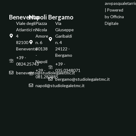
avvpasqualetarr
| Powered
Benevento
Napoli
Bergamo
by
Officina
Viale degli
Piazza
Via
Digitale
Atlantici n.
Nicola
Giuseppe
4
Amore
Garibaldi
82100 -
n. 6
n. 4
Benevento
80138
24122 -
-
Bergamo
+39 -
Napoli
0824.25743
+39 -
+39 -
035.0348071
benevento@studiolegaletmc.it
081.283885
bergamo@studiolegaletmc.it
napoli@studiolegaletmc.it