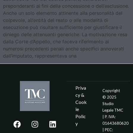
preponderanti ai fini della concessione o dell’esclusione.
Anche un solo elemento attinente alla personalità del
colpevole, all’entità del reato o alle modalità di
esecuzione può risultare sufficiente per giustificare il
diniego delle attenuanti generiche. La motivazione resa
dalla Corte d’Appello, che faceva riferimento ai
numerosi precedenti penali anche specifici annoverati
dall’imputato, rappresentava una
Priva
Copyright
cy &
© 2025
Cook
Studio
ie
Legale TMC
Polic
| P. IVA:
y
01643680620
| PEC: