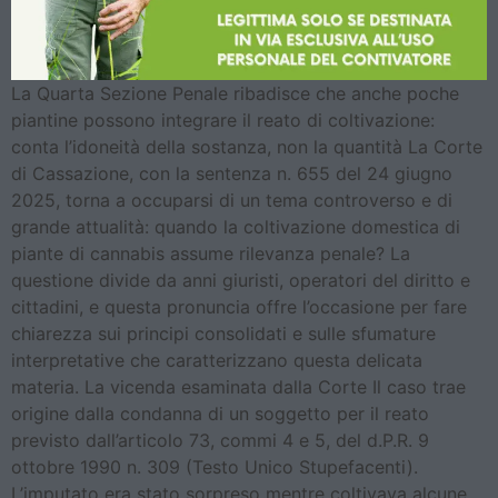
La Quarta Sezione Penale ribadisce che anche poche
piantine possono integrare il reato di coltivazione:
conta l’idoneità della sostanza, non la quantità La Corte
di Cassazione, con la sentenza n. 655 del 24 giugno
2025, torna a occuparsi di un tema controverso e di
grande attualità: quando la coltivazione domestica di
piante di cannabis assume rilevanza penale? La
questione divide da anni giuristi, operatori del diritto e
cittadini, e questa pronuncia offre l’occasione per fare
chiarezza sui principi consolidati e sulle sfumature
interpretative che caratterizzano questa delicata
materia. La vicenda esaminata dalla Corte Il caso trae
origine dalla condanna di un soggetto per il reato
previsto dall’articolo 73, commi 4 e 5, del d.P.R. 9
ottobre 1990 n. 309 (Testo Unico Stupefacenti).
L’imputato era stato sorpreso mentre coltivava alcune