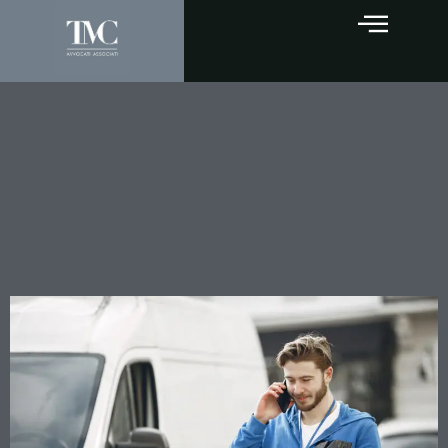
GPS sui mezzi aziendali e
privacy dei dipendenti:
scatta l’obbligo di notifica al
Garante anche senza
sistemi automatici