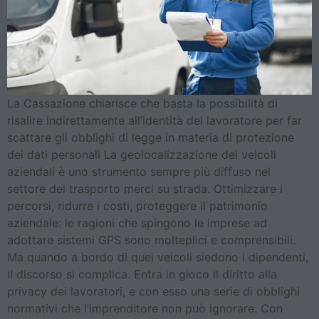
La Cassazione chiarisce che basta la possibilità di
risalire indirettamente all’identità del lavoratore per far
scattare gli obblighi di legge in materia di protezione
dei dati personali La geolocalizzazione dei veicoli
aziendali è uno strumento sempre più diffuso nel
settore del trasporto merci su strada. Ottimizzare i
percorsi, ridurre i costi, proteggere il patrimonio
aziendale: le ragioni che spingono le imprese ad
adottare sistemi GPS sono molteplici e comprensibili.
Ma quando a bordo di quei veicoli siedono i dipendenti,
il discorso si complica. Entra in gioco il diritto alla
privacy dei lavoratori, e con esso una serie di obblighi
normativi che l’imprenditore non può ignorare. Con