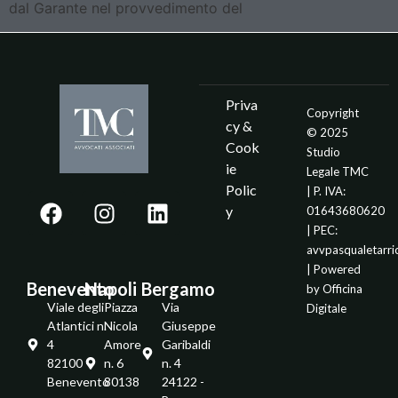
dal Garante nel provvedimento del
Priva
Copyright
cy &
© 2025
Cook
Studio
ie
Legale TMC
Polic
| P. IVA:
y
01643680620
| PEC:
avvpasqualetarr
| Powered
Benevento
Napoli
Bergamo
by
Officina
Viale degli
Piazza
Via
Digitale
Atlantici n.
Nicola
Giuseppe
4
Amore
Garibaldi
82100 -
n. 6
n. 4
Benevento
80138
24122 -