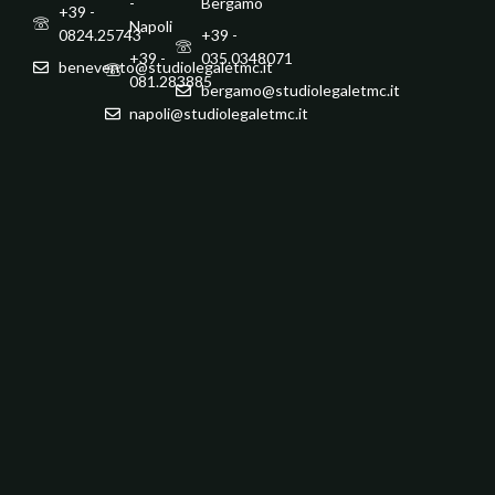
-
Bergamo
+39 -
Napoli
0824.25743
+39 -
+39 -
035.0348071
benevento@studiolegaletmc.it
081.283885
bergamo@studiolegaletmc.it
napoli@studiolegaletmc.it