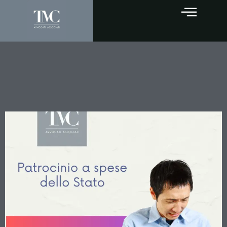
Gratuito Patrocinio:
Innalzato il Limite
Reddituale a € 13.659,64