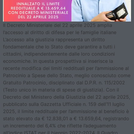
Il Decreto Ministeriale del 22 aprile 2025 amplia
l’accesso al diritto di difesa per le famiglie italiane
L’accesso alla giustizia rappresenta un diritto
fondamentale che lo Stato deve garantire a tutti i
cittadini, indipendentemente dalle loro condizioni
economiche. In questa prospettiva si inserisce la
recente modifica dei limiti reddituali per l’ammissione al
Patrocinio a Spese dello Stato, meglio conosciuto come
Gratuito Patrocinio, disciplinato dal D.P.R. n. 115/2002
(Testo unico in materia di spese di giustizia). Con il
Decreto del Ministero della Giustizia del 22 aprile 2025,
pubblicato sulla Gazzetta Ufficiale n. 159 dell’11 luglio
2025, il limite reddituale per l’ammissione al beneficio è
stato elevato da € 12.838,01 a € 13.659,64, registrando
un incremento del 6,4% che riflette l’adeguamento
all’indice ISTAT per il biennio 2022-2024. Il Quadro