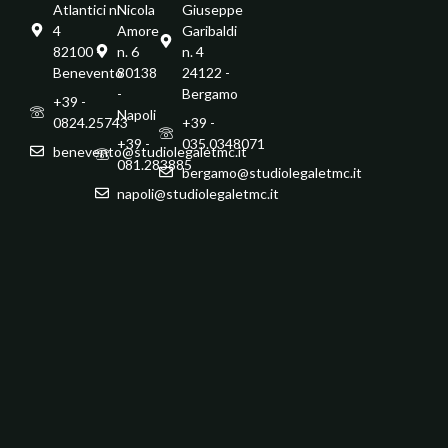
Atlantici n.
Nicola
Giuseppe
4
Amore
Garibaldi
82100 -
n. 6
n. 4
Benevento
80138
24122 -
-
Bergamo
+39 -
Napoli
0824.25743
+39 -
+39 -
035.0348071
benevento@studiolegaletmc.it
081.283885
bergamo@studiolegaletmc.it
napoli@studiolegaletmc.it