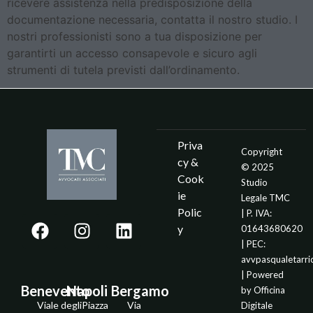
ricevere assistenza nella predisposizione della
documentazione necessaria, contatta il nostro studio. I
nostri professionisti sono a tua disposizione per
garantirti un accesso consapevole e sicuro agli
strumenti di tutela previsti dall’ordinamento.
Priva
Copyright
cy &
© 2025
Cook
Studio
ie
Legale TMC
Polic
| P. IVA:
y
01643680620
| PEC:
avvpasqualetarr
| Powered
Benevento
Napoli
Bergamo
by
Officina
Viale degli
Piazza
Via
Digitale