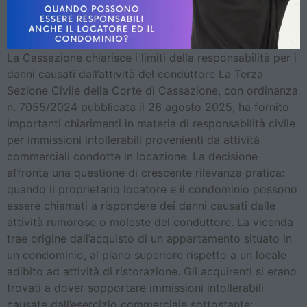
La Cassazione chiarisce i limiti della responsabilità per i
danni causati dall’attività del conduttore La Terza
Sezione Civile della Corte di Cassazione, con ordinanza
n. 7055/2024 pubblicata il 26 agosto 2025, ha fornito
importanti chiarimenti in materia di responsabilità civile
per immissioni intollerabili provenienti da attività
commerciali condotte in locazione. La decisione
affronta una questione di crescente rilevanza pratica:
quando il proprietario locatore e il condominio possono
essere chiamati a rispondere dei danni causati dalle
attività rumorose o moleste del conduttore. La vicenda
trae origine dall’acquisto di un appartamento situato in
un condominio, al piano superiore rispetto a un locale
adibito ad attività di ristorazione. Gli acquirenti si erano
trovati a dover sopportare immissioni intollerabili
causate dall’esercizio commerciale sottostante: