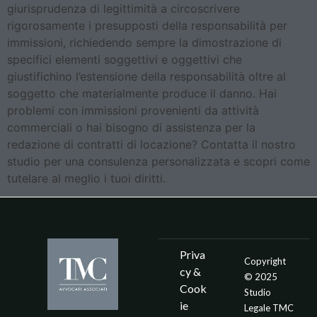
giurisprudenza di legittimità a circoscrivere
rigorosamente i presupposti della responsabilità per
immissioni, richiedendo sempre la dimostrazione di
specifici elementi soggettivi e oggettivi che
giustifichino l’estensione della responsabilità oltre al
soggetto che materialmente produce il danno. Hai
problemi con immissioni provenienti da attività
commerciali o hai bisogno di assistenza per la
redazione di contratti di locazione? Contatta il nostro
studio per una consulenza personalizzata e scopri come
tutelare al meglio i tuoi diritti.
Priva
Copyright
cy &
© 2025
Cook
Studio
ie
Legale TMC