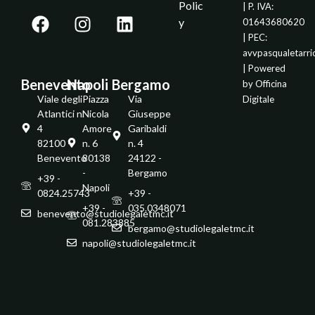
Polic
| P. IVA:
y
01643680620
| PEC:
avvpasqualetarr
| Powered
Benevento
Napoli
Bergamo
by
Officina
Viale degli
Piazza
Via
Digitale
Atlantici n.
Nicola
Giuseppe
4
Amore
Garibaldi
82100 -
n. 6
n. 4
Benevento
80138
24122 -
-
Bergamo
+39 -
Napoli
0824.25743
+39 -
+39 -
035.0348071
benevento@studiolegaletmc.it
081.283885
bergamo@studiolegaletmc.it
napoli@studiolegaletmc.it