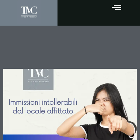
Immissioni intollerabili:
quando rispondono locatore
e condominio