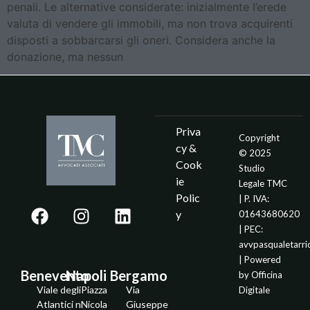
penali. Le alternative considerate: inizialmente l’erede
valuta di vendere gli immobili, ma non trova acquirenti
disposti a sobbarcarsi gli oneri. Considera anche la
donazione, ma nessun
Priva
Copyright
cy &
© 2025
Cook
Studio
ie
Legale TMC
Polic
| P. IVA:
y
01643680620
| PEC:
avvpasqualetarr
| Powered
Benevento
Napoli
Bergamo
by
Officina
Viale degli
Piazza
Via
Digitale
Atlantici n.
Nicola
Giuseppe