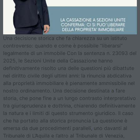
Una decisione storica che fa chiarezza su un istituto
controverso: quando e come è possibile “liberarsi”
legalmente di un immobile Con la sentenza n. 23093 del
2025, le Sezioni Unite della Cassazione hanno
definitivamente risolto una delle questioni più dibattute
nel diritto civile degli ultimi anni: la rinuncia abdicativa
alla proprietà immobiliare è pienamente ammissibile nel
nostro ordinamento. Una decisione destinata a fare
storia, che pone fine a un lungo contrasto interpretativo
tra giurisprudenza e dottrina, chiarendo definitivamente
la natura e i limiti di questo strumento giuridico. Il caso
che ha portato alla storica pronuncia La questione è
emersa da due procedimenti paralleli, uno davanti al
Tribunale di L’Aquila e l’altro al Tribunale di Venezia,