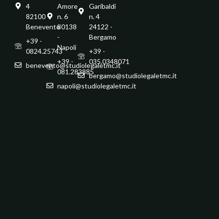
4
Amore
Garibaldi
82100 -
n. 6
n. 4
Benevento
80138
24122 -
-
Bergamo
+39 -
Napoli
0824.25743
+39 -
+39 -
035.0348071
benevento@studiolegaletmc.it
081.283885
bergamo@studiolegaletmc.it
napoli@studiolegaletmc.it