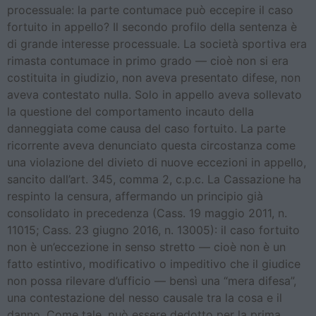
processuale: la parte contumace può eccepire il caso
fortuito in appello? Il secondo profilo della sentenza è
di grande interesse processuale. La società sportiva era
rimasta contumace in primo grado — cioè non si era
costituita in giudizio, non aveva presentato difese, non
aveva contestato nulla. Solo in appello aveva sollevato
la questione del comportamento incauto della
danneggiata come causa del caso fortuito. La parte
ricorrente aveva denunciato questa circostanza come
una violazione del divieto di nuove eccezioni in appello,
sancito dall’art. 345, comma 2, c.p.c. La Cassazione ha
respinto la censura, affermando un principio già
consolidato in precedenza (Cass. 19 maggio 2011, n.
11015; Cass. 23 giugno 2016, n. 13005): il caso fortuito
non è un’eccezione in senso stretto — cioè non è un
fatto estintivo, modificativo o impeditivo che il giudice
non possa rilevare d’ufficio — bensì una “mera difesa”,
una contestazione del nesso causale tra la cosa e il
danno. Come tale, può essere dedotto per la prima