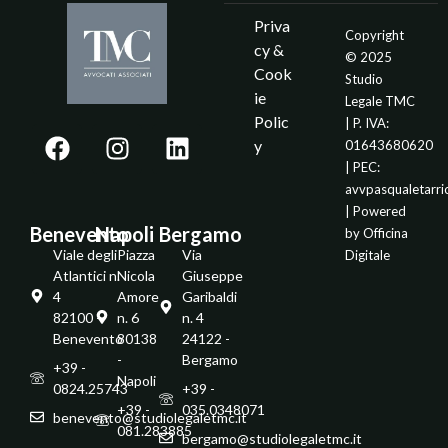
Priva
Copyright
cy &
© 2025
Cook
Studio
ie
Legale TMC
Polic
| P. IVA:
y
01643680620
| PEC:
avvpasqualetarr
| Powered
Benevento
Napoli
Bergamo
by
Officina
Viale degli
Piazza
Via
Digitale
Atlantici n.
Nicola
Giuseppe
4
Amore
Garibaldi
82100 -
n. 6
n. 4
Benevento
80138
24122 -
-
Bergamo
+39 -
Napoli
0824.25743
+39 -
+39 -
035.0348071
benevento@studiolegaletmc.it
081.283885
bergamo@studiolegaletmc.it