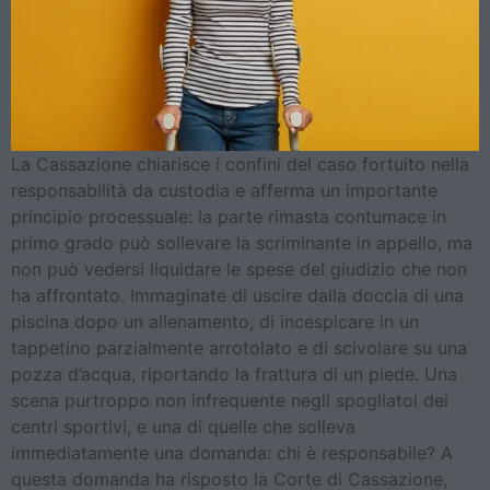
La Cassazione chiarisce i confini del caso fortuito nella
responsabilità da custodia e afferma un importante
principio processuale: la parte rimasta contumace in
primo grado può sollevare la scriminante in appello, ma
non può vedersi liquidare le spese del giudizio che non
ha affrontato. Immaginate di uscire dalla doccia di una
piscina dopo un allenamento, di incespicare in un
tappetino parzialmente arrotolato e di scivolare su una
pozza d’acqua, riportando la frattura di un piede. Una
scena purtroppo non infrequente negli spogliatoi dei
centri sportivi, e una di quelle che solleva
immediatamente una domanda: chi è responsabile? A
questa domanda ha risposto la Corte di Cassazione,