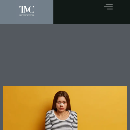
Scivolate in palestra e
responsabilità civile:
quando il comportamento
del frequentatore “assolve”
il gestore