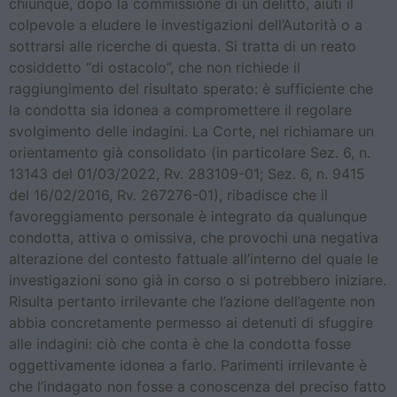
chiunque, dopo la commissione di un delitto, aiuti il
colpevole a eludere le investigazioni dell’Autorità o a
sottrarsi alle ricerche di questa. Si tratta di un reato
cosiddetto “di ostacolo”, che non richiede il
raggiungimento del risultato sperato: è sufficiente che
la condotta sia idonea a compromettere il regolare
svolgimento delle indagini. La Corte, nel richiamare un
orientamento già consolidato (in particolare Sez. 6, n.
13143 del 01/03/2022, Rv. 283109-01; Sez. 6, n. 9415
del 16/02/2016, Rv. 267276-01), ribadisce che il
favoreggiamento personale è integrato da qualunque
condotta, attiva o omissiva, che provochi una negativa
alterazione del contesto fattuale all’interno del quale le
investigazioni sono già in corso o si potrebbero iniziare.
Risulta pertanto irrilevante che l’azione dell’agente non
abbia concretamente permesso ai detenuti di sfuggire
alle indagini: ciò che conta è che la condotta fosse
oggettivamente idonea a farlo. Parimenti irrilevante è
che l’indagato non fosse a conoscenza del preciso fatto