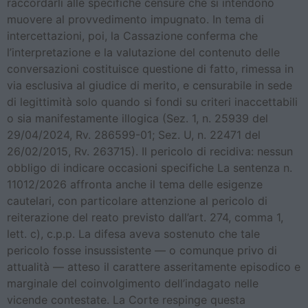
raccordarli alle specifiche censure che si intendono
muovere al provvedimento impugnato. In tema di
intercettazioni, poi, la Cassazione conferma che
l’interpretazione e la valutazione del contenuto delle
conversazioni costituisce questione di fatto, rimessa in
via esclusiva al giudice di merito, e censurabile in sede
di legittimità solo quando si fondi su criteri inaccettabili
o sia manifestamente illogica (Sez. 1, n. 25939 del
29/04/2024, Rv. 286599-01; Sez. U, n. 22471 del
26/02/2015, Rv. 263715). Il pericolo di recidiva: nessun
obbligo di indicare occasioni specifiche La sentenza n.
11012/2026 affronta anche il tema delle esigenze
cautelari, con particolare attenzione al pericolo di
reiterazione del reato previsto dall’art. 274, comma 1,
lett. c), c.p.p. La difesa aveva sostenuto che tale
pericolo fosse insussistente — o comunque privo di
attualità — atteso il carattere asseritamente episodico e
marginale del coinvolgimento dell’indagato nelle
vicende contestate. La Corte respinge questa