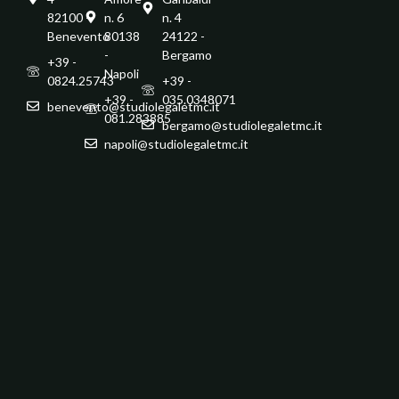
82100 -
n. 6
n. 4
Benevento
80138
24122 -
-
Bergamo
+39 -
Napoli
0824.25743
+39 -
+39 -
035.0348071
benevento@studiolegaletmc.it
081.283885
bergamo@studiolegaletmc.it
napoli@studiolegaletmc.it