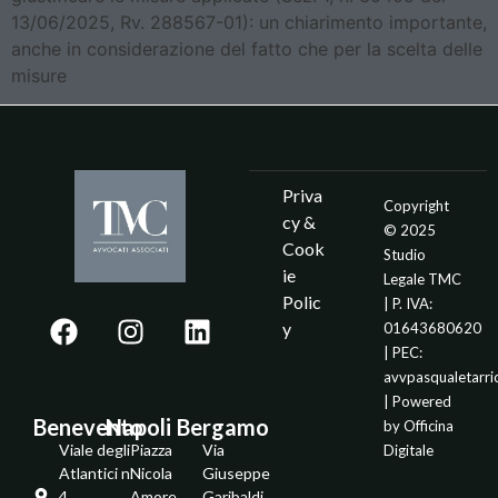
13/06/2025, Rv. 288567-01): un chiarimento importante,
anche in considerazione del fatto che per la scelta delle
misure
Priva
Copyright
cy &
© 2025
Cook
Studio
ie
Legale TMC
Polic
| P. IVA:
y
01643680620
| PEC:
avvpasqualetarr
| Powered
Benevento
Napoli
Bergamo
by
Officina
Viale degli
Piazza
Via
Digitale
Atlantici n.
Nicola
Giuseppe
4
Amore
Garibaldi