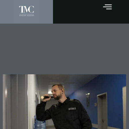
La guardia carceraria che
avvisa i detenuti:
favoreggiamento anche
senza risultato concreto