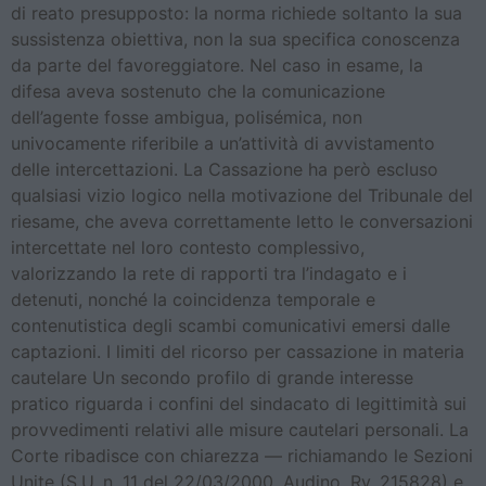
di reato presupposto: la norma richiede soltanto la sua
sussistenza obiettiva, non la sua specifica conoscenza
da parte del favoreggiatore. Nel caso in esame, la
difesa aveva sostenuto che la comunicazione
dell’agente fosse ambigua, polisémica, non
univocamente riferibile a un’attività di avvistamento
delle intercettazioni. La Cassazione ha però escluso
qualsiasi vizio logico nella motivazione del Tribunale del
riesame, che aveva correttamente letto le conversazioni
intercettate nel loro contesto complessivo,
valorizzando la rete di rapporti tra l’indagato e i
detenuti, nonché la coincidenza temporale e
contenutistica degli scambi comunicativi emersi dalle
captazioni. I limiti del ricorso per cassazione in materia
cautelare Un secondo profilo di grande interesse
pratico riguarda i confini del sindacato di legittimità sui
provvedimenti relativi alle misure cautelari personali. La
Corte ribadisce con chiarezza — richiamando le Sezioni
Unite (S.U. n. 11 del 22/03/2000, Audino, Rv. 215828) e