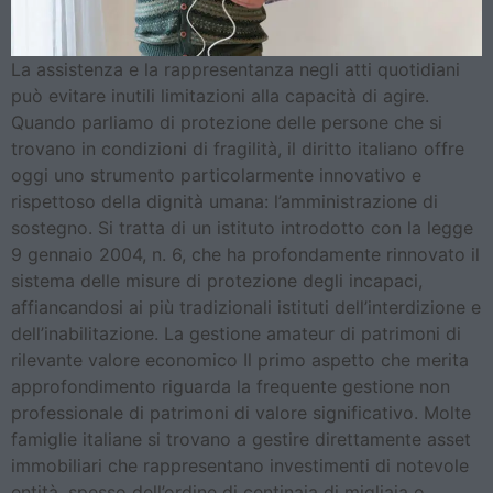
La assistenza e la rappresentanza negli atti quotidiani
può evitare inutili limitazioni alla capacità di agire.
Quando parliamo di protezione delle persone che si
trovano in condizioni di fragilità, il diritto italiano offre
oggi uno strumento particolarmente innovativo e
rispettoso della dignità umana: l’amministrazione di
sostegno. Si tratta di un istituto introdotto con la legge
9 gennaio 2004, n. 6, che ha profondamente rinnovato il
sistema delle misure di protezione degli incapaci,
affiancandosi ai più tradizionali istituti dell’interdizione e
dell’inabilitazione. La gestione amateur di patrimoni di
rilevante valore economico Il primo aspetto che merita
approfondimento riguarda la frequente gestione non
professionale di patrimoni di valore significativo. Molte
famiglie italiane si trovano a gestire direttamente asset
immobiliari che rappresentano investimenti di notevole
entità, spesso dell’ordine di centinaia di migliaia o