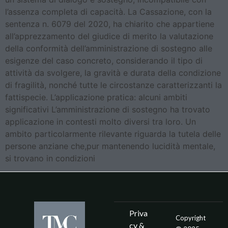
l’assenza completa di capacità. La Cassazione, con la
sentenza n. 6079 del 2020, ha chiarito che appartiene
all’apprezzamento del giudice di merito la valutazione
della conformità dell’amministrazione di sostegno alle
esigenze del caso concreto, considerando il tipo di
attività da svolgere, la gravità e durata della condizione
di fragilità, nonché tutte le circostanze caratterizzanti la
fattispecie. L’applicazione pratica: alcuni ambiti
significativi L’amministrazione di sostegno ha trovato
applicazione in contesti molto diversi tra loro. Un
ambito particolarmente rilevante riguarda la tutela delle
persone anziane che,pur mantenendo lucidità mentale,
si trovano in condizioni
Priva
Copyright
cy &