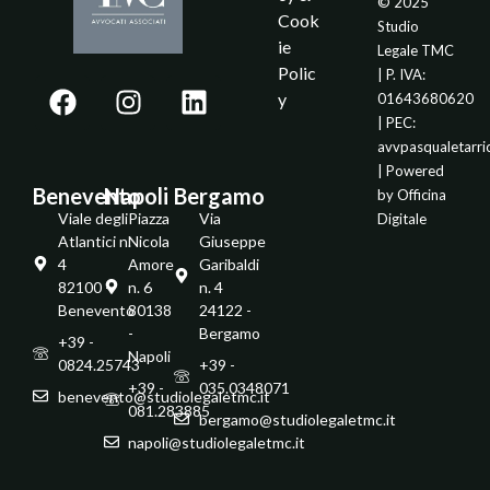
© 2025
Cook
Studio
ie
Legale TMC
Polic
| P. IVA:
y
01643680620
| PEC:
avvpasqualetarr
| Powered
Benevento
Napoli
Bergamo
by
Officina
Viale degli
Piazza
Via
Digitale
Atlantici n.
Nicola
Giuseppe
4
Amore
Garibaldi
82100 -
n. 6
n. 4
Benevento
80138
24122 -
-
Bergamo
+39 -
Napoli
0824.25743
+39 -
+39 -
035.0348071
benevento@studiolegaletmc.it
081.283885
bergamo@studiolegaletmc.it
napoli@studiolegaletmc.it