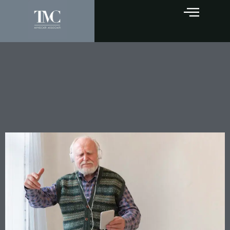
L’amministrazione di
sostegno: uno strumento
flessibile per la tutela delle
persone fragili