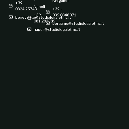
-
Bergamo
+39 -
Napoli
0824.25743
+39 -
+39 -
035.0348071
benevento@studiolegaletmc.it
081.283885
bergamo@studiolegaletmc.it
napoli@studiolegaletmc.it