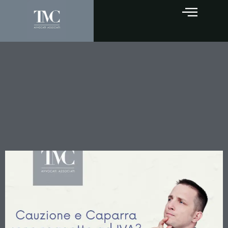
Deposito Cauzionale vs
Caparra Confirmatoria: La
Cassazione Chiarisce i
Criteri di Distinzione per
l’IVA