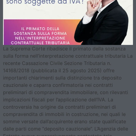
La Suprema Corte ribadisce il primato della sostanza
sulla forma nell’interpretazione contrattuale tributaria La
recente Cassazione Civile Sezione Tributaria n.
14168/2018 (pubblicata il 25 agosto 2025) offre
importanti chiarimenti sulla distinzione tra deposito
cauzionale e caparra confirmatoria nei contratti
preliminari di compravendita immobiliare, con rilevanti
implicazioni fiscali per l’applicazione dell’IVA. La
controversia ha origine da contratti preliminari di
compravendita di immobili in costruzione, nei quali le
somme versate dall’acquirente erano state qualificate
dalle parti come “deposito cauzionale”. L’Agenzia delle