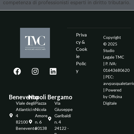
competenza di professionisti esperti in diritto tributario.
Priva
Copyright
cy &
© 2025
Cook
Studio
ie
Legale TMC
Polic
| P. IVA:
y
01643680620
| PEC:
avvpasqualetarr
| Powered
Benevento
Napoli
Bergamo
by
Officina
Viale degli
Piazza
Via
Digitale
Atlantici n.
Nicola
Giuseppe
4
Amore
Garibaldi
82100 -
n. 6
n. 4
Benevento
80138
24122 -