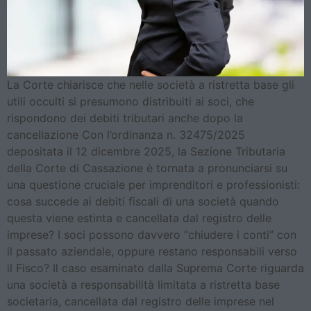
La Corte chiarisce che nelle società a ristretta base gli
utili occulti si presumono distribuiti ai soci, che
rispondono dei debiti tributari anche dopo la
cancellazione Con l’ordinanza n. 32475/2025
depositata il 12 dicembre 2025, la Sezione Tributaria
della Corte di Cassazione è tornata a pronunciarsi su
una questione cruciale per imprenditori e professionisti:
cosa succede ai debiti fiscali di una società quando
questa viene estinta e cancellata dal registro delle
imprese? I soci possono davvero “chiudere i conti” con
il passato aziendale, oppure restano responsabili verso
il Fisco? Il caso esaminato dalla Suprema Corte riguarda
una società a responsabilità limitata a ristretta base
societaria, cancellata dal registro delle imprese nel