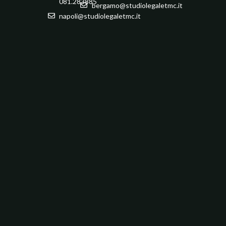
081.283885
bergamo@studiolegaletmc.it
napoli@studiolegaletmc.it