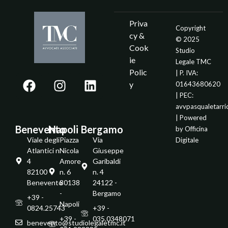
Priva
Copyright
cy &
© 2025
Cook
Studio
ie
Legale TMC
Polic
| P. IVA:
y
01643680620
| PEC:
avvpasqualetarr
| Powered
Benevento
Napoli
Bergamo
by
Officina
Viale degli
Piazza
Via
Digitale
Atlantici n.
Nicola
Giuseppe
4
Amore
Garibaldi
82100 -
n. 6
n. 4
Benevento
80138
24122 -
-
Bergamo
+39 -
Napoli
0824.25743
+39 -
+39 -
035.0348071
benevento@studiolegaletmc.it