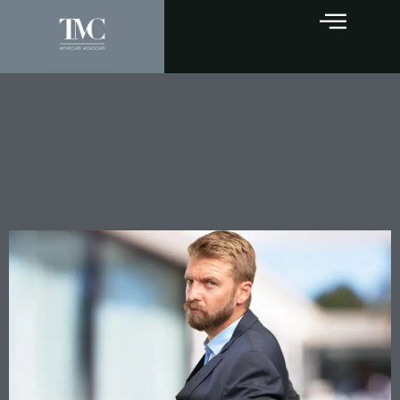
Società estinta e debiti
fiscali: quando risponde il
socio? I chiarimenti della
Cassazione