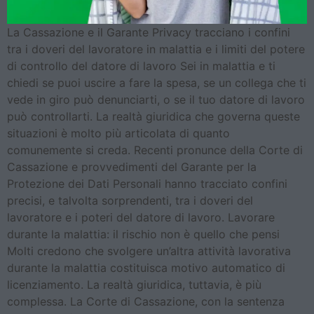
La Cassazione e il Garante Privacy tracciano i confini
tra i doveri del lavoratore in malattia e i limiti del potere
di controllo del datore di lavoro Sei in malattia e ti
chiedi se puoi uscire a fare la spesa, se un collega che ti
vede in giro può denunciarti, o se il tuo datore di lavoro
può controllarti. La realtà giuridica che governa queste
situazioni è molto più articolata di quanto
comunemente si creda. Recenti pronunce della Corte di
Cassazione e provvedimenti del Garante per la
Protezione dei Dati Personali hanno tracciato confini
precisi, e talvolta sorprendenti, tra i doveri del
lavoratore e i poteri del datore di lavoro. Lavorare
durante la malattia: il rischio non è quello che pensi
Molti credono che svolgere un’altra attività lavorativa
durante la malattia costituisca motivo automatico di
licenziamento. La realtà giuridica, tuttavia, è più
complessa. La Corte di Cassazione, con la sentenza