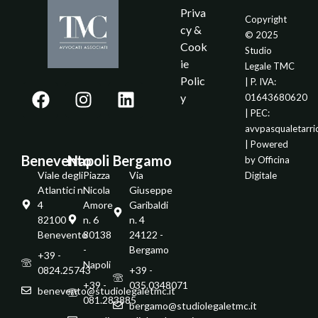
Priva
Copyright
cy &
© 2025
Cook
Studio
ie
Legale TMC
Polic
| P. IVA:
y
01643680620
| PEC:
avvpasqualetarr
| Powered
Benevento
Napoli
Bergamo
by
Officina
Viale degli
Piazza
Via
Digitale
Atlantici n.
Nicola
Giuseppe
4
Amore
Garibaldi
82100 -
n. 6
n. 4
Benevento
80138
24122 -
-
Bergamo
+39 -
Napoli
0824.25743
+39 -
+39 -
035.0348071
benevento@studiolegaletmc.it
081.283885
bergamo@studiolegaletmc.it