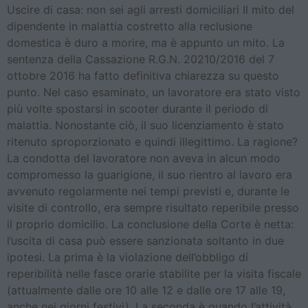
Uscire di casa: non sei agli arresti domiciliari Il mito del
dipendente in malattia costretto alla reclusione
domestica è duro a morire, ma è appunto un mito. La
sentenza della Cassazione R.G.N. 20210/2016 del 7
ottobre 2016 ha fatto definitiva chiarezza su questo
punto. Nel caso esaminato, un lavoratore era stato visto
più volte spostarsi in scooter durante il periodo di
malattia. Nonostante ciò, il suo licenziamento è stato
ritenuto sproporzionato e quindi illegittimo. La ragione?
La condotta del lavoratore non aveva in alcun modo
compromesso la guarigione, il suo rientro al lavoro era
avvenuto regolarmente nei tempi previsti e, durante le
visite di controllo, era sempre risultato reperibile presso
il proprio domicilio. La conclusione della Corte è netta:
l’uscita di casa può essere sanzionata soltanto in due
ipotesi. La prima è la violazione dell’obbligo di
reperibilità nelle fasce orarie stabilite per la visita fiscale
(attualmente dalle ore 10 alle 12 e dalle ore 17 alle 19,
anche nei giorni festivi). La seconda è quando l’attività