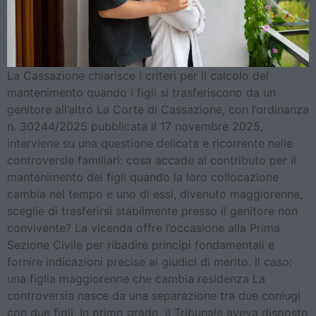
La Cassazione chiarisce i criteri per il calcolo del
mantenimento quando i figli si trasferiscono da un
genitore all’altro La Corte di Cassazione, con l’ordinanza
n. 30244/2025 pubblicata il 17 novembre 2025,
interviene su una questione delicata e ricorrente nelle
controversie familiari: cosa accade al contributo per il
mantenimento dei figli quando la loro collocazione
cambia nel tempo e uno di essi, divenuto maggiorenne,
sceglie di trasferirsi stabilmente presso il genitore non
convivente? La vicenda offre l’occasione alla Prima
Sezione Civile per ribadire principi fondamentali e
fornire indicazioni precise ai giudici di merito. Il caso:
una figlia maggiorenne che cambia residenza La
controversia nasce da una separazione tra due coniugi
con due figli. In primo grado, il Tribunale aveva disposto