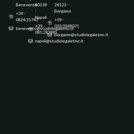
Benevento
80138
24122 -
-
Bergamo
+39 -
Napoli
0824.25743
+39 -
+39 -
035.0348071
benevento@studiolegaletmc.it
081.283885
bergamo@studiolegaletmc.it
napoli@studiolegaletmc.it