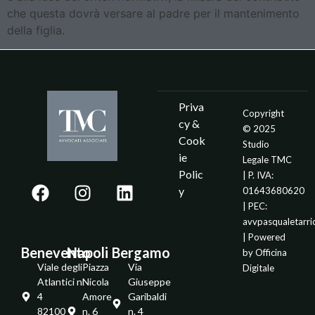
che questa dovrà versare al padre per il mantenimento
della figlia.
Priva
Copyright
cy &
© 2025
Cook
Studio
ie
Legale TMC
Polic
| P. IVA:
y
01643680620
| PEC:
avvpasqualetarr
| Powered
Benevento
Napoli
Bergamo
by
Officina
Viale degli
Piazza
Via
Digitale
Atlantici n.
Nicola
Giuseppe
4
Amore
Garibaldi
82100 -
n. 6
n. 4