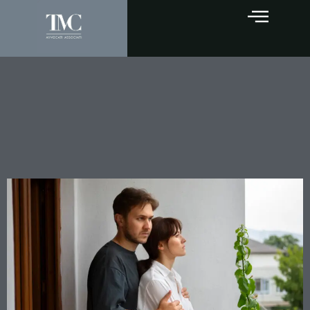
Mantenimento dei figli dopo
la separazione: quando il
genitore non convivente ha
diritto a un contributo?