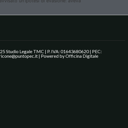
avvisato un’ipotesi di evasione: aveva
25 Studio Legale TMC | P. IVA: 01643680620 | PEC:
ricone@puntopec.it | Powered by
Officina Digitale