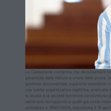
La Cassazione conferma che documentare non 
genericità delle fatture e onere della prova. 
gestione documentale, supporto operativo — a 
una scelta organizzativa legittima, praticata 
lo studio e la società fornitrice condividono gl
sembrano sovrapporsi a quelli già svolti inte
ordinanza n. 9887/2026, depositata il 16 april