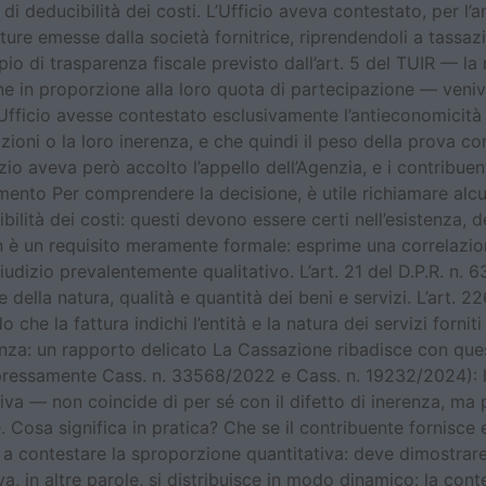
di deducibilità dei costi. L’Ufficio aveva contestato, per l’a
a fatture emesse dalla società fornitrice, riprendendoli a tas
ipio di trasparenza fiscale previsto dall’art. 5 del TUIR — la
zione in proporzione alla loro quota di partecipazione — ven
l’Ufficio avesse contestato esclusivamente l’antieconomicità
zioni o la loro inerenza, e che quindi il peso della prova co
azio aveva però accolto l’appello dell’Agenzia, e i contribuen
rimento Per comprendere la decisione, è utile richiamare alc
cibilità dei costi: questi devono essere certi nell’esistenza
non è un requisito meramente formale: esprime una correlazion
dizio prevalentemente qualitativo. L’art. 21 del D.P.R. n. 633
ne della natura, qualità e quantità dei beni e servizi. L’art.
 che la fattura indichi l’entità e la natura dei servizi fornit
enza: un rapporto delicato La Cassazione ribadisce con que
spressamente Cass. n. 33568/2022 e Cass. n. 19232/2024): 
eriva — non coincide di per sé con il difetto di inerenza, m
. Cosa significa in pratica? Che se il contribuente fornisce e
i a contestare la sproporzione quantitativa: deve dimostrare
va, in altre parole, si distribuisce in modo dinamico: la con