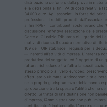
distribuzione dell’onere della prova in materia 
e la detraibilità ai fini IVA di costi relativi 
34.000 euro. Agli associati, in forza del princ
professionali i redditi prodotti dall’associa
ai fini IRPEF. I contribuenti sostenevano che 
discussione l’effettiva esecuzione delle presta
Corte di Giustizia Tributaria di II grado del L
motivi di ricorso. Il quadro normativo di rife
109 del TUIR stabilisce i requisiti per la dedu
— inerenti all’attività d’impresa. L’inerenza 
produttiva del soggetto, ed è oggetto di un giu
fattura, richiedendo tra l’altro la specificazio
stesso principio a livello europeo, prescrivendo
effettuata o ultimata. Antieconomicità e iner
nella propria giurisprudenza (richiamando e
sproporzione tra la spesa e l’utilità che ne d
difetto. Si tratta di una distinzione non banale
d’impresa, l’Amministrazione non può limitars
contribuente è inattendibile. L’onere della pro