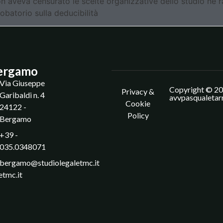
on aveva censurato le scelte organizzative dello studio né r
obatorio sulla deducibilità
ergamo
Via Giuseppe
Copyright © 20
Privacy &
Garibaldi n. 4
avvpasqualetar
Cookie
24122 -
Policy
Bergamo
+39 -
035.0348071
bergamo@studiolegaletmc.it
etmc.it