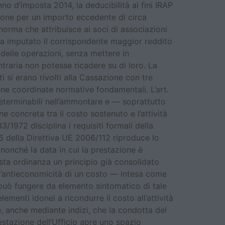
nno d’imposta 2014, la deducibilità ai fini IRAP
sazione per un importo eccedente di circa
 norma che attribuisce ai soci di associazioni
iva imputato il corrispondente maggior reddito
 delle operazioni, senza mettere in
ntraria non potesse ricadere su di loro. La
ti si erano rivolti alla Cassazione con tre
une coordinate normative fondamentali. L’art.
, determinabili nell’ammontare e — soprattutto
e concreta tra il costo sostenuto e l’attività
/1972 disciplina i requisiti formali della
 226 della Direttiva UE 2006/112 riproduce lo
i nonché la data in cui la prestazione è
sta ordinanza un principio già consolidato
l’antieconomicità di un costo — intesa come
a può fungere da elemento sintomatico di tale
lementi idonei a ricondurre il costo all’attività
, anche mediante indizi, che la condotta del
testazione dell’Ufficio apre uno spazio