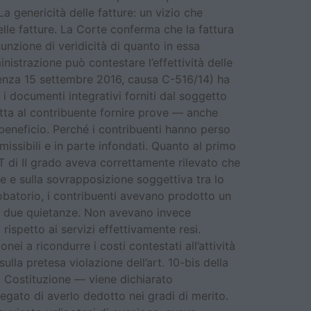
a genericità delle fatture: un vizio che
elle fatture. La Corte conferma che la fattura
sunzione di veridicità di quanto in essa
istrazione può contestare l’effettività delle
sentenza 15 settembre 2016, causa C-516/14) ha
i documenti integrativi forniti dal soggetto
petta al contribuente fornire prove — anche
 beneficio. Perché i contribuenti hanno perso
missibili e in parte infondati. Quanto al primo
T di II grado aveva correttamente rilevato che
re e sulla sovrapposizione soggettiva tra lo
robatorio, i contribuenti avevano prodotto un
e e due quietanze. Non avevano invece
rispetto ai servizi effettivamente resi.
ei a ricondurre i costi contestati all’attività
lla pretesa violazione dell’art. 10-bis della
la Costituzione — viene dichiarato
legato di averlo dedotto nei gradi di merito.