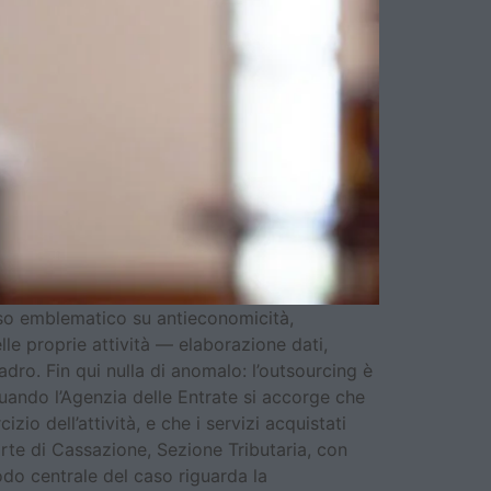
so emblematico su antieconomicità,
le proprie attività — elaborazione dati,
ro. Fin qui nulla di anomalo: l’outsourcing è
quando l’Agenzia delle Entrate si accorge che
zio dell’attività, e che i servizi acquistati
rte di Cassazione, Sezione Tributaria, con
odo centrale del caso riguarda la