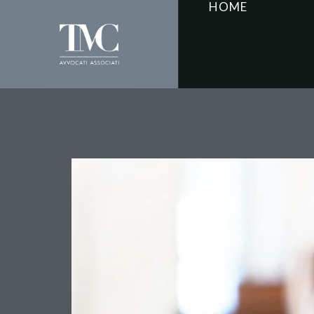
HOME
Costi in outsourcing e 
cara