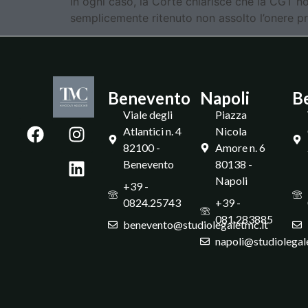
In ogni caso, la Corte chiarisce che la CGT n
semplicemente ritenuto non assolto l’onere pr
Benevento
Napoli
B
Viale degli
Piazza
Atlantici n. 4
Nicola
82100 -
Amore n. 6
Benevento
80138 -
Napoli
+39 -
0824.25743
+39 -
081.283885
benevento@studiolegaletmc.it
napoli@studiolegal