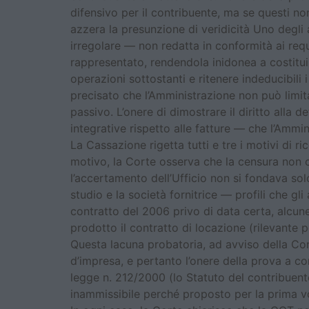
difensivo per il contribuente, ma se questi no
azzera la presunzione di veridicità Uno degli a
irregolare — non redatta in conformità ai requi
rappresentato, rendendola inidonea a costituir
operazioni sottostanti e ritenere indeducibili 
precisato che l’Amministrazione non può limita
passivo. L’onere di dimostrare il diritto alla
integrative rispetto alle fatture — che l’Ammi
La Cassazione rigetta tutti e tre i motivi di r
motivo, la Corte osserva che la censura non c
l’accertamento dell’Ufficio non si fondava sol
studio e la società fornitrice — profili che g
contratto del 2006 privo di data certa, alcun
prodotto il contratto di locazione (rilevante p
Questa lacuna probatoria, ad avviso della Corte
d’impresa, e pertanto l’onere della prova a con
legge n. 212/2000 (lo Statuto del contribuente,
inammissibile perché proposto per la prima vol