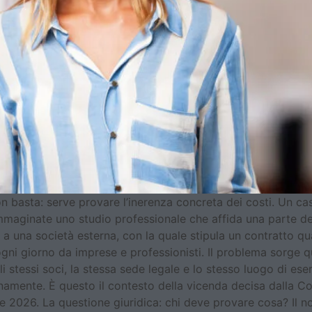
basta: serve provare l’inerenza concreta dei costi. Un ca
Immaginate uno studio professionale che affida una parte del
una società esterna, con la quale stipula un contratto quad
ogni giorno da imprese e professionisti. Il problema sorge 
i stessi soci, la stessa sede legale e lo stesso luogo di eserci
rnamente. È questo il contesto della vicenda decisa dalla Co
e 2026. La questione giuridica: chi deve provare cosa? Il n