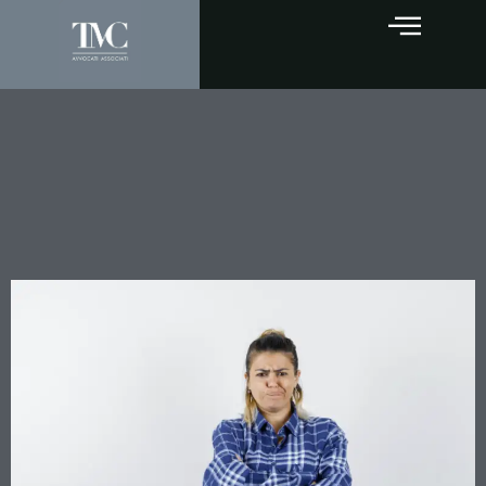
Separazione e divorzio:
quando gli accordi sul
mutuo coniugale non sono
modificabili