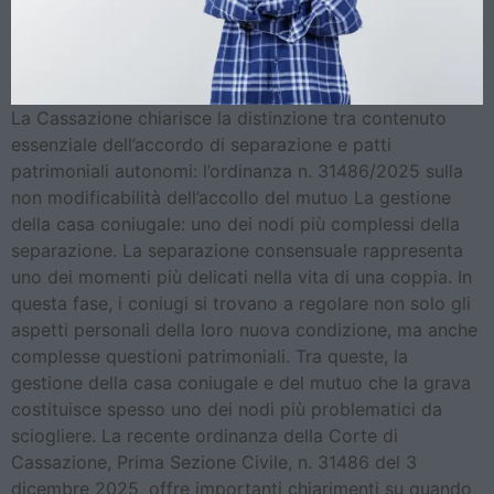
La Cassazione chiarisce la distinzione tra contenuto
essenziale dell’accordo di separazione e patti
patrimoniali autonomi: l’ordinanza n. 31486/2025 sulla
non modificabilità dell’accollo del mutuo La gestione
della casa coniugale: uno dei nodi più complessi della
separazione. La separazione consensuale rappresenta
uno dei momenti più delicati nella vita di una coppia. In
questa fase, i coniugi si trovano a regolare non solo gli
aspetti personali della loro nuova condizione, ma anche
complesse questioni patrimoniali. Tra queste, la
gestione della casa coniugale e del mutuo che la grava
costituisce spesso uno dei nodi più problematici da
sciogliere. La recente ordinanza della Corte di
Cassazione, Prima Sezione Civile, n. 31486 del 3
dicembre 2025, offre importanti chiarimenti su quando