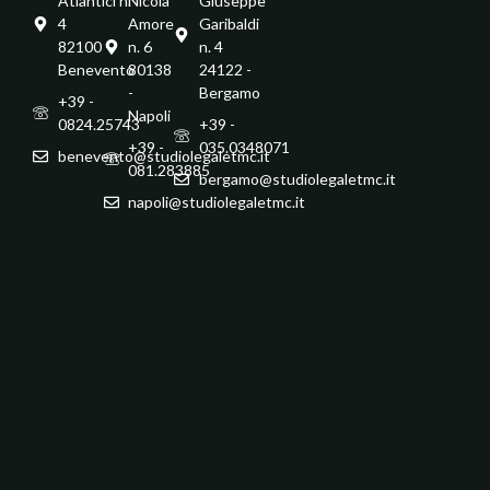
Atlantici n.
Nicola
Giuseppe
4
Amore
Garibaldi
82100 -
n. 6
n. 4
Benevento
80138
24122 -
-
Bergamo
+39 -
Napoli
0824.25743
+39 -
+39 -
035.0348071
benevento@studiolegaletmc.it
081.283885
bergamo@studiolegaletmc.it
napoli@studiolegaletmc.it