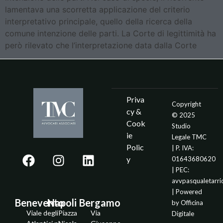
lamentava una scorretta applicazione del criterio
interpretativo principale, quello della ricerca della
comune intenzione delle parti. La Corte di legittimità ha
però rilevato che l’interpretazione data dalla Corte
Priva
Copyright
cy &
© 2025
Cook
Studio
ie
Legale TMC
Polic
| P. IVA:
y
01643680620
| PEC:
avvpasqualetarr
| Powered
Benevento
Napoli
Bergamo
by
Officina
Viale degli
Piazza
Via
Digitale