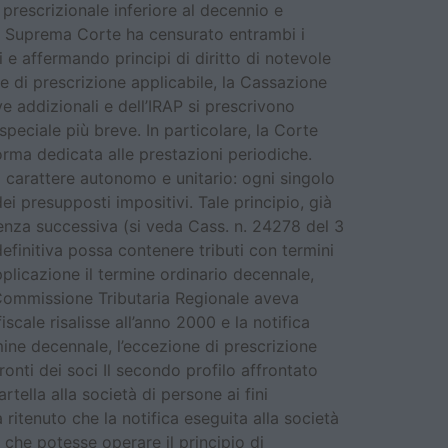
 prescrizionale inferiore al decennio e
. La Suprema Corte ha censurato entrambi i
i e affermando principi di diritto di notevole
ne di prescrizione applicabile, la Cassazione
ve addizionali e dell’IRAP si prescrivono
speciale più breve. In particolare, la Corte
norma dedicata alle prestazioni periodiche.
a carattere autonomo e unitario: ogni singolo
 presupposti impositivi. Tale principio, già
enza successiva (si veda Cass. n. 24278 del 3
finitiva possa contenere tributi con termini
pplicazione il termine ordinario decennale,
a Commissione Tributaria Regionale aveva
scale risalisse all’anno 2000 e la notifica
ine decennale, l’eccezione di prescrizione
ronti dei soci Il secondo profilo affrontato
rtella alla società di persone ai fini
ritenuto che la notifica eseguita alla società
i che potesse operare il principio di