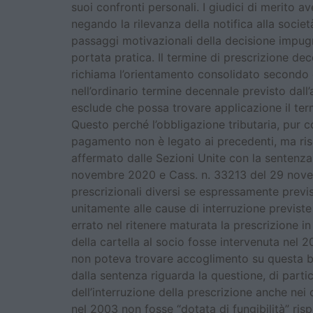
suoi confronti personali. I giudici di merito 
negando la rilevanza della notifica alla societ
passaggi motivazionali della decisione impugnat
portata pratica. Il termine di prescrizione de
richiama l’orientamento consolidato secondo cui
nell’ordinario termine decennale previsto dall
esclude che possa trovare applicazione il term
Questo perché l’obbligazione tributaria, pur 
pagamento non è legato ai precedenti, ma rise
affermato dalle Sezioni Unite con la sentenz
novembre 2020 e Cass. n. 33213 del 29 novembr
prescrizionali diversi se espressamente previs
unitamente alle cause di interruzione previst
errato nel ritenere maturata la prescrizione in
della cartella al socio fosse intervenuta nel
non poteva trovare accoglimento su questa base
dalla sentenza riguarda la questione, di partico
dell’interruzione della prescrizione anche nei
nel 2003 non fosse “dotata di fungibilità” risp