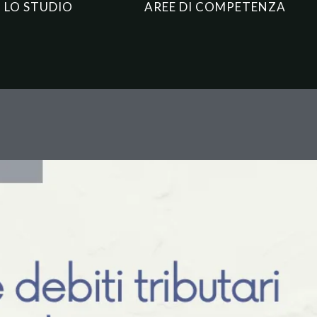
LO STUDIO
AREE DI COMPETENZA
 tributari nelle società di per
ennale e gli effetti verso i soc