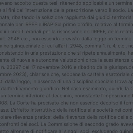
avevano accolto questa tesi, ritenendo applicabile un termine
à ai fini dell’interruzione della prescrizione verso il socio
a, ribaltando la soluzione raggiunta dai giudici territorial
cennale per IRPEF e IRAP Sul primo profilo, relativo al termi
 i crediti erariali per la riscossione dell’IRPEF, delle relati
’art. 2946 c.c., non essendo previsto dalla legge un termine 
ine quinquennale di cui all’art. 2948, comma 1, n. 4, c.c., 
consistendo in una prestazione che si ripete annualmente, h
nte di nuove e autonome valutazioni circa la sussistenza dei
a n. 23397 del 17 novembre 2016 e ribadito dalla giurisprud
e 2023), chiarisce che, sebbene la cartella esattoriale de
ti dalla legge, in assenza di una disciplina speciale trova a
e dall’ordinamento giuridico. Nel caso esaminato, quindi, l
 un termine inferiore al decennio, nonostante l’imposizione fi
 2008. La Corte ha precisato che non essendo decorso il term
. L’effetto interruttivo della notifica alla società nei conf
lare rilevanza pratica, della rilevanza della notifica della ca
 confronti dei soci. La Commissione di secondo grado aveva 
etto all’onere di notificare ai singoli soci, escludendo quind