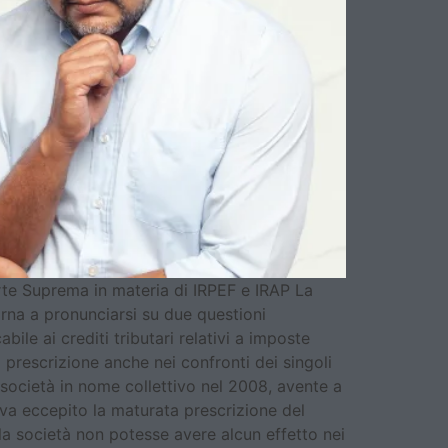
Corte Suprema in materia di IRPEF e IRAP La
orna a pronunciarsi su due questioni
ile ai crediti tributari relativi a imposte
a prescrizione anche nei confronti dei singoli
 società in nome collettivo nel 2008, avente a
veva eccepito la maturata prescrizione del
lla società non potesse avere alcun effetto nei