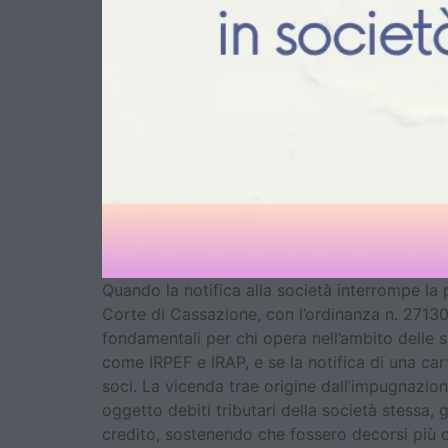
Quando la notifica alla società interrompe la 
Corte di Cassazione, con l’ordinanza n. 27130
fondamentali per chi opera nell’ambito delle so
come IRPEF e IRAP, e se la notifica di una cart
soci. La vicenda trae origine dall’impugnazio
oggetto debiti tributari della società stessa, 
credito, sostenendo che fossero decorsi più di