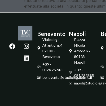
tributario relativo a una società di persone do
effettuate alla società, in quanto queste ultime
Benevento
Napoli
B
Viale degli
Piazza
Atlantici n. 4
Nicola
82100 -
Amore n. 6
Benevento
80138 -
Napoli
+39 -
0824.25743
+39 -
081.283885
benevento@studiolegaletmc.it
napoli@studiolegal