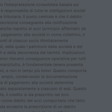
 l’interpretazione consolidata basata sul
è responsabile di tutte le obbligazioni sociali
 tributaria. Il punto centrale è che il debito
rescrizione conseguente alla notificazione
ia anche rispetto ai soci (principio affermato da
 pagamento alla società in nome collettivo, il
onti di ciascun socio illimitatamente
i, nella quale i patrimoni della società e dei
li e della decorrenza dei termini. Implicazioni
anno rilevanti conseguenze operative per tutti
 Innanzitutto, è fondamentale tenere presente
anni, e non in tempi più brevi. Questo comporta
lto ampio, conservando la documentazione
ella di pagamento alla società determina
ficato separatamente a ciascuno di essi. Questo
 il credito si sia prescritto nei loro
ale come debito dei soci comportano che l’atto
enda eccepire la prescrizione di un debito