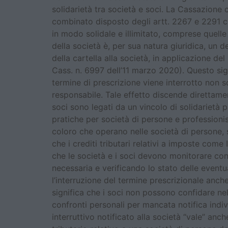
solidarietà tra società e soci. La Cassazion
combinato disposto degli artt. 2267 e 2291 c.c.
in modo solidale e illimitato, comprese quelle 
della società è, per sua natura giuridica, un d
della cartella alla società, in applicazione del
Cass. n. 6997 dell’11 marzo 2020). Questo sign
termine di prescrizione viene interrotto non so
responsabile. Tale effetto discende direttament
soci sono legati da un vincolo di solidarietà p
pratiche per società di persone e professioni
coloro che operano nelle società di persone, s
che i crediti tributari relativi a imposte com
che le società e i soci devono monitorare co
necessaria e verificando lo stato delle eventu
l’interruzione del termine prescrizionale anch
significa che i soci non possono confidare nel 
confronti personali per mancata notifica indiv
interruttivo notificato alla società “vale” anc