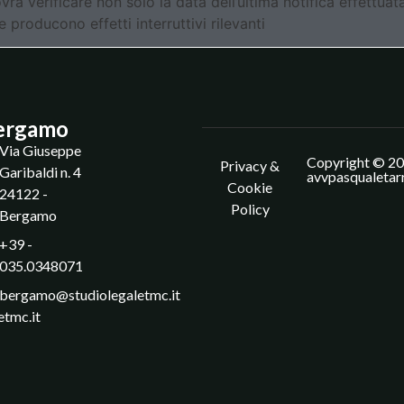
vrà verificare non solo la data dell’ultima notifica effettuat
 producono effetti interruttivi rilevanti
ergamo
Via Giuseppe
Copyright © 20
Privacy &
Garibaldi n. 4
avvpasqualetar
Cookie
24122 -
Policy
Bergamo
+39 -
035.0348071
bergamo@studiolegaletmc.it
etmc.it