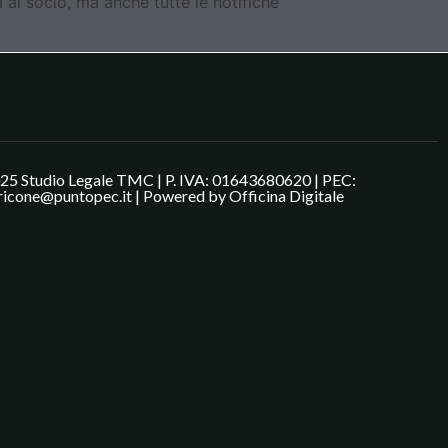
a al socio, ma anche tutte le notifiche
25 Studio Legale TMC | P. IVA: 01643680620 | PEC:
ricone@puntopec.it | Powered by
Officina Digitale