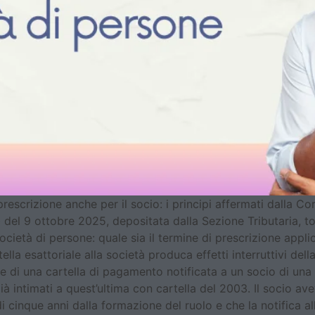
prescrizione anche per il socio: i principi affermati dalla 
 del 9 ottobre 2025, depositata dalla Sezione Tributaria, t
cietà di persone: quale sia il termine di prescrizione applicab
ella esattoriale alla società produca effetti interruttivi dell
ne di una cartella di pagamento notificata a un socio di una
già intimati a quest’ultima con cartella del 2003. Il socio a
 cinque anni dalla formazione del ruolo e che la notifica a