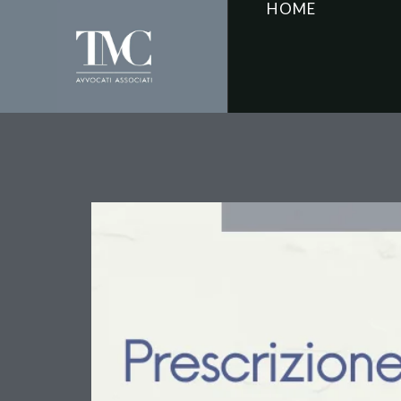
HOME
Prescrizione dei debiti
ribadisce il termine dec