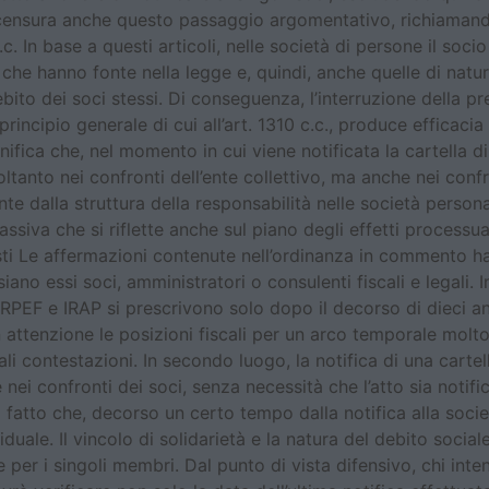
e censura anche questo passaggio argomentativo, richiamando
 In base a questi articoli, nelle società di persone il socio 
che hanno fonte nella legge e, quindi, anche quelle di natura
ebito dei soci stessi. Di conseguenza, l’interruzione della p
 principio generale di cui all’art. 1310 c.c., produce efficac
ifica che, nel momento in cui viene notificata la cartella di
ltanto nei confronti dell’ente collettivo, ma anche nei confr
e dalla struttura della responsabilità nelle società personal
assiva che si riflette anche sul piano degli effetti processua
sti Le affermazioni contenute nell’ordinanza in commento h
iano essi soci, amministratori o consulenti fiscali e legali.
e IRPEF e IRAP si prescrivono solo dopo il decorso di dieci 
n attenzione le posizioni fiscali per un arco temporale mo
ali contestazioni. In secondo luogo, la notifica di una cart
e nei confronti dei soci, senza necessità che l’atto sia noti
fatto che, decorso un certo tempo dalla notifica alla società,
iduale. Il vincolo di solidarietà e la natura del debito soci
he per i singoli membri. Dal punto di vista difensivo, chi int