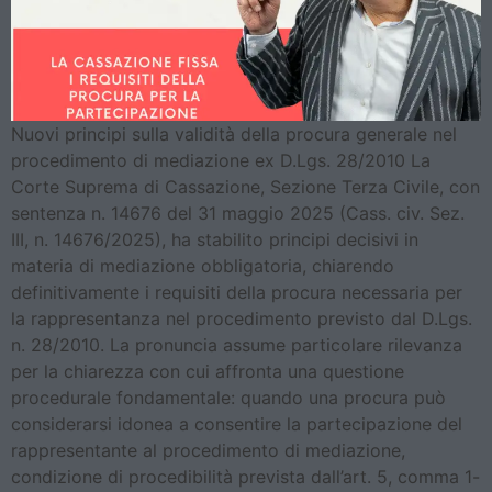
Nuovi principi sulla validità della procura generale nel
procedimento di mediazione ex D.Lgs. 28/2010 La
Corte Suprema di Cassazione, Sezione Terza Civile, con
sentenza n. 14676 del 31 maggio 2025 (Cass. civ. Sez.
III, n. 14676/2025), ha stabilito principi decisivi in
materia di mediazione obbligatoria, chiarendo
definitivamente i requisiti della procura necessaria per
la rappresentanza nel procedimento previsto dal D.Lgs.
n. 28/2010. La pronuncia assume particolare rilevanza
per la chiarezza con cui affronta una questione
procedurale fondamentale: quando una procura può
considerarsi idonea a consentire la partecipazione del
rappresentante al procedimento di mediazione,
condizione di procedibilità prevista dall’art. 5, comma 1-