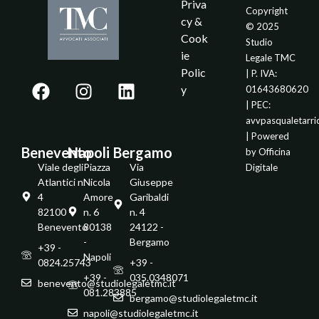
Priva
Copyright
cy &
© 2025
Cook
Studio
ie
Legale TMC
Polic
| P. IVA:
y
01643680620
| PEC:
avvpasqualetarr
| Powered
Benevento
Napoli
Bergamo
by
Officina
Viale degli
Piazza
Via
Digitale
Atlantici n.
Nicola
Giuseppe
4
Amore
Garibaldi
82100 -
n. 6
n. 4
Benevento
80138
24122 -
-
Bergamo
+39 -
Napoli
0824.25743
+39 -
+39 -
035.0348071
benevento@studiolegaletmc.it
081.283885
bergamo@studiolegaletmc.it
napoli@studiolegaletmc.it