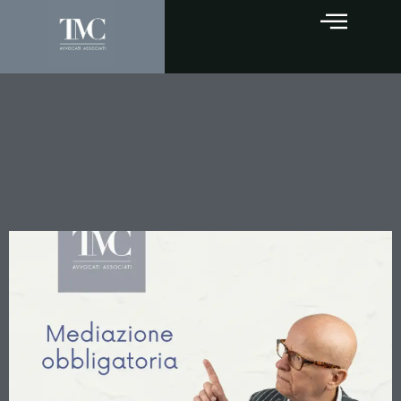
Mediazione Obbligatoria: La
Cassazione Chiarisce i
Requisiti della Procura per
la Rappresentanza