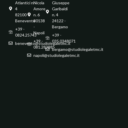
Atlantici n.
Nicola
Giuseppe
4
Amore
Garibaldi
82100 -
n. 6
n. 4
Benevento
80138
24122 -
-
Bergamo
+39 -
Napoli
0824.25743
+39 -
+39 -
035.0348071
benevento@studiolegaletmc.it
081.283885
bergamo@studiolegaletmc.it
napoli@studiolegaletmc.it