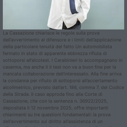
La Cassazione chiarisce le regole sulla prova
dell’avvertimento al difensore e i limiti dell’applicazione
della particolare tenuità del fatto Un automobilista
fermato in stato di apparente ebbrezza rifiuta di
sottoporsi all’alcotest. I Carabinieri lo accompagnano in
caserma, ma anche lì il test non va a buon fine per la
mancata collaborazione dell’interessato. Alla fine arriva
la condanna per rifiuto di sottoporsi all’accertamento
alcolimetrico, previsto dall’art. 186, comma 7, del Codice
della Strada. Il caso approda fino alla Corte di
Cassazione, che con la sentenza n. 36922/2025,
depositata il 12 novembre 2025, offre importanti
chiarimenti su tre questioni fondamentali: la prova
dell’avvertimento sul diritto all’assistenza di un