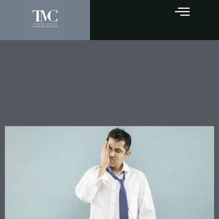
Rifiuto dell’alcol test:
quando la testimonianza dei
Carabinieri basta per la
condanna?