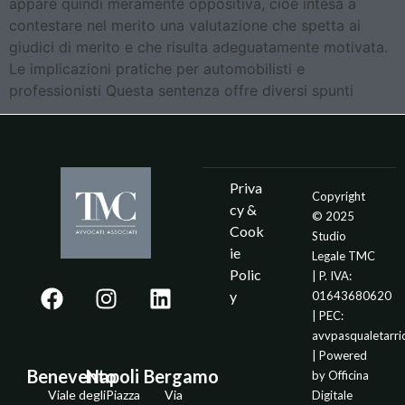
appare quindi meramente oppositiva, cioè intesa a
contestare nel merito una valutazione che spetta ai
giudici di merito e che risulta adeguatamente motivata.
Le implicazioni pratiche per automobilisti e
professionisti Questa sentenza offre diversi spunti
Priva
Copyright
cy &
© 2025
Cook
Studio
ie
Legale TMC
Polic
| P. IVA:
y
01643680620
| PEC:
avvpasqualetarr
| Powered
Benevento
Napoli
Bergamo
by
Officina
Viale degli
Piazza
Via
Digitale