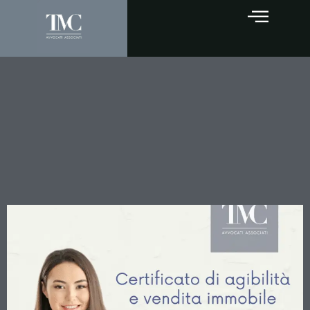
Certificato di agibilità e
vendita immobili: quando la
sanatoria successiva
esclude il risarcimento del
danno