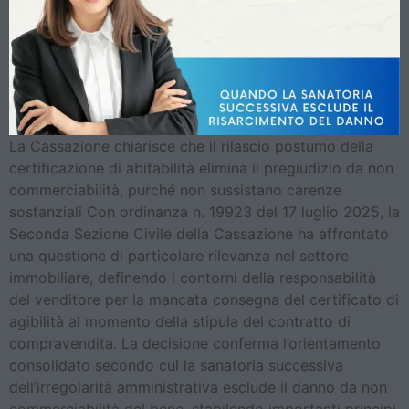
La Cassazione chiarisce che il rilascio postumo della
certificazione di abitabilità elimina il pregiudizio da non
commerciabilità, purché non sussistano carenze
sostanziali Con ordinanza n. 19923 del 17 luglio 2025, la
Seconda Sezione Civile della Cassazione ha affrontato
una questione di particolare rilevanza nel settore
immobiliare, definendo i contorni della responsabilità
del venditore per la mancata consegna del certificato di
agibilità al momento della stipula del contratto di
compravendita. La decisione conferma l’orientamento
consolidato secondo cui la sanatoria successiva
dell’irregolarità amministrativa esclude il danno da non