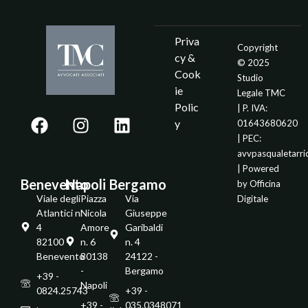
Priva
Copyright
cy &
© 2025
Cook
Studio
ie
Legale TMC
Polic
| P. IVA:
y
01643680620
| PEC:
avvpasqualetarr
| Powered
Benevento
Napoli
Bergamo
by
Officina
Viale degli
Piazza
Via
Digitale
Atlantici n.
Nicola
Giuseppe
4
Amore
Garibaldi
82100 -
n. 6
n. 4
Benevento
80138
24122 -
-
Bergamo
+39 -
Napoli
0824.25743
+39 -
+39 -
035.0348071