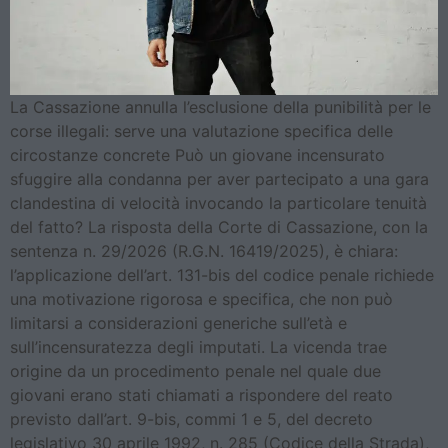
La Cassazione annulla l’esclusione della punibilità per le
corse illegali: serve una valutazione specifica delle
circostanze concrete Può un giovane incensurato
sfuggire alla condanna per aver partecipato a una gara
clandestina di velocità invocando la particolare tenuità
del fatto? La risposta della Corte di Cassazione, con la
sentenza n. 29/2026 (R.G.N. 16419/2025), è chiara:
l’applicazione dell’art. 131-bis del codice penale richiede
una motivazione rigorosa e specifica, che non può
limitarsi a considerazioni generiche sull’età e
sull’incensuratezza degli imputati. La vicenda trae
origine da un procedimento penale nel quale due
giovani erano stati chiamati a rispondere del reato
previsto dall’art. 9-bis, commi 1 e 5, del decreto
legislativo 30 aprile 1992, n. 285 (Codice della Strada),