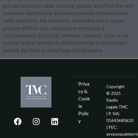
giovani coinvolti nella vicenda, questo significa che non
potranno beneficiare automaticamente dell’esclusione
della punibilità, ma dovranno attendere che il nuovo
giudice effettui una valutazione completa e
circostanziata di tutti gli elementi rilevanti. Solo se da
questa analisi emergerà effettivamente la particolare
tenuità del fatto e dell’offesa, potrà essere
Priva
Copyright
cy &
© 2025
Cook
Studio
ie
Legale TMC
Polic
| P. IVA:
y
01643680620
| PEC:
avvpasqualetarr