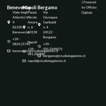
| Powered
Benevento
Napoli
Bergamo
by
Officina
Viale degli
Piazza
Via
Digitale
Atlantici n.
Nicola
Giuseppe
4
Amore
Garibaldi
82100 -
n. 6
n. 4
Benevento
80138
24122 -
-
Bergamo
+39 -
Napoli
0824.25743
+39 -
+39 -
035.0348071
benevento@studiolegaletmc.it
081.283885
bergamo@studiolegaletmc.it
napoli@studiolegaletmc.it