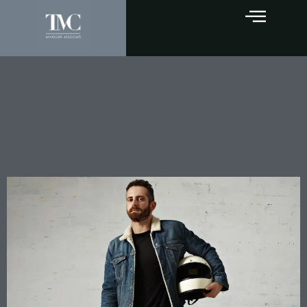
Gare clandestine e
particolare tenuità del fatto:
quando la motivazione
generica non basta