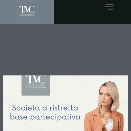
Le società a ristretta base
partecipativa: quando il
socio risponde dei redditi
non dichiarati dalla società