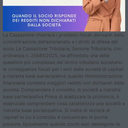
La Cassazione chiarisce i problemi fiscali derivanti dalla
concentrazione dell’azionariato e i diritti di difesa del
socio La Cassazione Tributaria, Sezione Tributaria, con
ordinanza n. 25681/2025, ha affrontato una delle
questioni più complesse del diritto tributario societario:
le conseguenze fiscali per i soci delle società di capitali
a ristretta base partecipativa quando l’Amministrazione
finanziaria contesta maggiori redditi non dichiarati dalla
società. Comprendere il concetto di società a ristretta
base partecipativa Prima di analizzare la pronuncia, è
essenziale comprendere cosa caratterizza una società a
ristretta base partecipativa. Si tratta di società di
capitali in cui il controllo è concentrato in poche
persone, tipicamente quando pochi soci detengono la