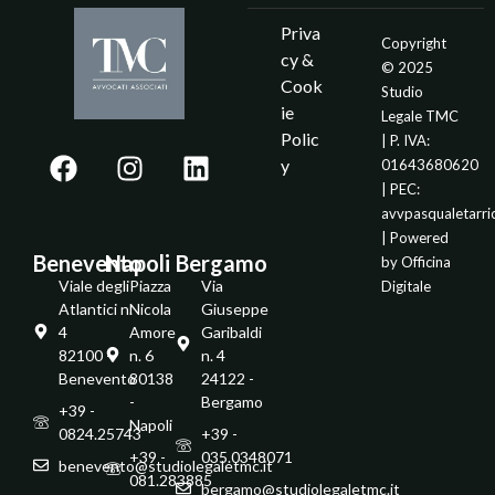
Priva
Copyright
cy &
© 2025
Cook
Studio
ie
Legale TMC
Polic
| P. IVA:
y
01643680620
| PEC:
avvpasqualetarr
| Powered
Benevento
Napoli
Bergamo
by
Officina
Viale degli
Piazza
Via
Digitale
Atlantici n.
Nicola
Giuseppe
4
Amore
Garibaldi
82100 -
n. 6
n. 4
Benevento
80138
24122 -
-
Bergamo
+39 -
Napoli
0824.25743
+39 -
+39 -
035.0348071
benevento@studiolegaletmc.it
081.283885
bergamo@studiolegaletmc.it