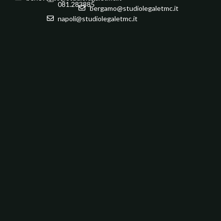
081.283885
bergamo@studiolegaletmc.it
napoli@studiolegaletmc.it