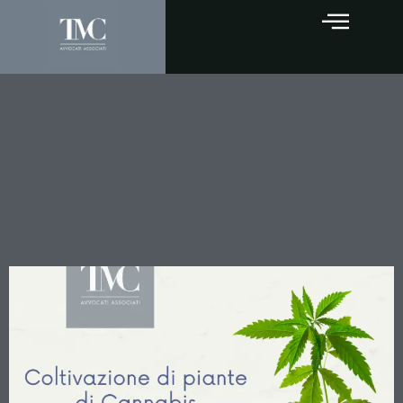
Cannabis e coltivazione
illecita: la Cassazione
conferma il principio di
offensività anche per piante
immature