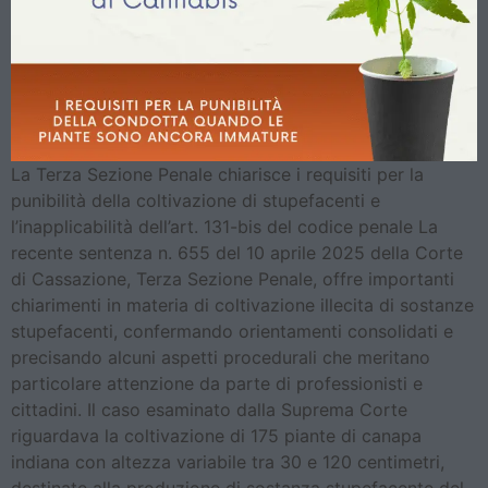
La Terza Sezione Penale chiarisce i requisiti per la
punibilità della coltivazione di stupefacenti e
l’inapplicabilità dell’art. 131-bis del codice penale La
recente sentenza n. 655 del 10 aprile 2025 della Corte
di Cassazione, Terza Sezione Penale, offre importanti
chiarimenti in materia di coltivazione illecita di sostanze
stupefacenti, confermando orientamenti consolidati e
precisando alcuni aspetti procedurali che meritano
particolare attenzione da parte di professionisti e
cittadini. Il caso esaminato dalla Suprema Corte
riguardava la coltivazione di 175 piante di canapa
indiana con altezza variabile tra 30 e 120 centimetri,