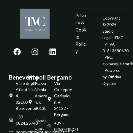
Priva
Copyright
cy &
© 2025
Cook
Studio
ie
Legale TMC
Polic
| P. IVA:
y
01643680620
| PEC:
avvpasqualetarr
| Powered
Benevento
Napoli
Bergamo
by
Officina
Viale degli
Piazza
Via
Digitale
Atlantici n.
Nicola
Giuseppe
4
Amore
Garibaldi
82100 -
n. 6
n. 4
Benevento
80138
24122 -
-
Bergamo
+39 -
Napoli
0824.25743
+39 -
+39 -
035.0348071
benevento@studiolegaletmc.it