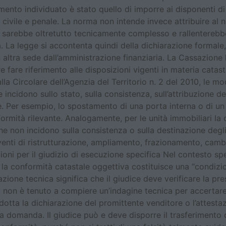
rumento individuato è stato quello di imporre ai disponenti 
o civile e penale. La norma non intende invece attribuire al n
to sarebbe oltretutto tecnicamente complesso e rallentere
ca. La legge si accontenta quindi della dichiarazione formale
altra sede dall’amministrazione finanziaria. La Cassazione 
 fare riferimento alle disposizioni vigenti in materia catasta
la Circolare dell’Agenzia del Territorio n. 2 del 2010, le m
 incidono sullo stato, sulla consistenza, sull’attribuzione de
le. Per esempio, lo spostamento di una porta interna o di u
formità rilevante. Analogamente, per le unità immobiliari la 
che non incidono sulla consistenza o sulla destinazione deg
erventi di ristrutturazione, ampliamento, frazionamento, camb
zioni per il giudizio di esecuzione specifica Nel contesto sp
 la conformità catastale oggettiva costituisce una “condizi
zione tecnica significa che il giudice deve verificare la pr
non è tenuto a compiere un’indagine tecnica per accertare s
dotta la dichiarazione del promittente venditore o l’attestaz
lla domanda. Il giudice può e deve disporre il trasferiment