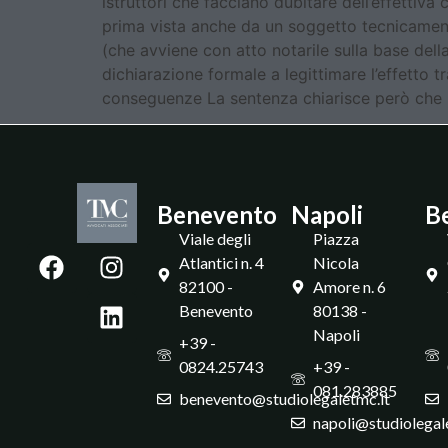
istruttori che facciano dubitare dell’effettiva 
prima vista anche da un soggetto tecnicamente
(che avviene con atto notarile sulla base dell
dichiarazione formale a legittimare l’effetto tr
conseguenze La sentenza chiarisce però che l
Benevento
Napoli
B
Viale degli
Piazza
Atlantici n. 4
Nicola
82100 -
Amore n. 6
Benevento
80138 -
Napoli
+39 -
0824.25743
+39 -
081.283885
benevento@studiolegaletmc.it
napoli@studiolegal