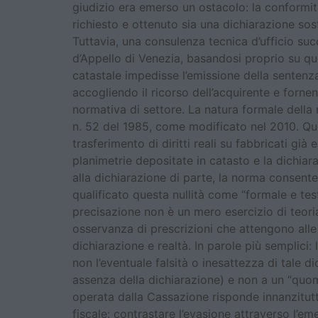
giudizio era emerso un ostacolo: la conformità
richiesto e ottenuto sia una dichiarazione sost
Tuttavia, una consulenza tecnica d’ufficio suc
d’Appello di Venezia, basandosi proprio su qu
catastale impedisse l’emissione della sentenz
accogliendo il ricorso dell’acquirente e fornen
normativa di settore. La natura formale della n
n. 52 del 1985, come modificato nel 2010. Ques
trasferimento di diritti reali su fabbricati già 
planimetrie depositate in catasto e la dichiaraz
alla dichiarazione di parte, la norma consente
qualificato questa nullità come “formale e tes
precisazione non è un mero esercizio di teoria
osservanza di prescrizioni che attengono alle 
dichiarazione e realtà. In parole più semplici:
non l’eventuale falsità o inesattezza di tale d
assenza della dichiarazione) e non a un “quomo
operata dalla Cassazione risponde innanzitutto
fiscale: contrastare l’evasione attraverso l’em