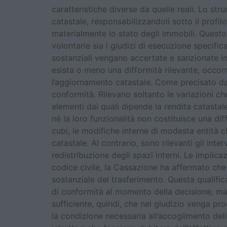
caratteristiche diverse da quelle reali. Lo st
catastale, responsabilizzandoli sotto il profil
materialmente lo stato degli immobili. Ques
volontarie sia i giudizi di esecuzione specifi
sostanziali vengano accertate e sanzionate in 
esista o meno una difformità rilevante, occorre
l’aggiornamento catastale. Come precisato dal
conformità. Rilevano soltanto le variazioni che
elementi dai quali dipende la rendita catasta
né la loro funzionalità non costituisce una dif
cubi, le modifiche interne di modesta entità 
catastale. Al contrario, sono rilevanti gli int
redistribuzione degli spazi interni. Le implica
codice civile, la Cassazione ha affermato che
sostanziale del trasferimento. Questa qualifica
di conformità al momento della decisione, ma 
sufficiente, quindi, che nel giudizio venga pro
la condizione necessaria all’accoglimento de