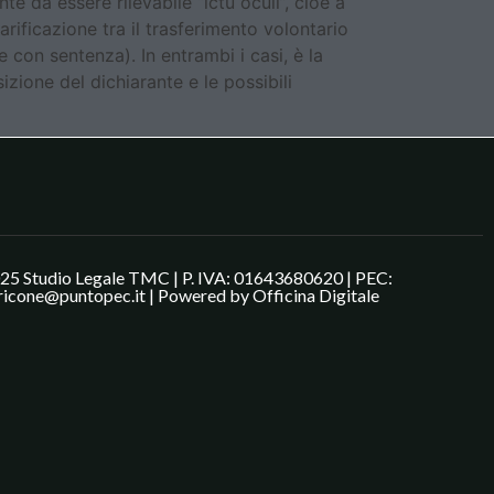
te da essere rilevabile “ictu oculi”, cioè a
ificazione tra il trasferimento volontario
 con sentenza). In entrambi i casi, è la
izione del dichiarante e le possibili
25 Studio Legale TMC | P. IVA: 01643680620 | PEC:
ricone@puntopec.it | Powered by
Officina Digitale