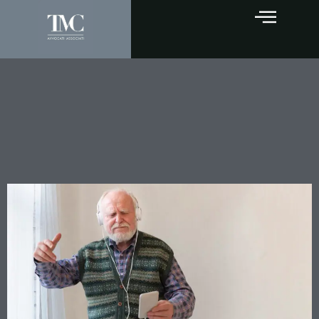
L’amministrazione di
sostegno: uno strumento
flessibile per la tutela delle
persone fragili