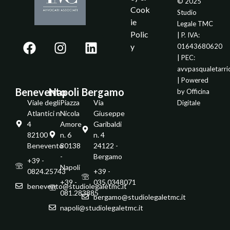
© 2025
Cook
Studio
ie
Legale TMC
Polic
| P. IVA:
y
01643680620
| PEC:
avvpasqualetarr
| Powered
Benevento
Napoli
Bergamo
by
Officina
Viale degli
Piazza
Via
Digitale
Atlantici n.
Nicola
Giuseppe
4
Amore
Garibaldi
82100 -
n. 6
n. 4
Benevento
80138
24122 -
-
Bergamo
+39 -
Napoli
0824.25743
+39 -
+39 -
035.0348071
benevento@studiolegaletmc.it
081.283885
bergamo@studiolegaletmc.it
napoli@studiolegaletmc.it