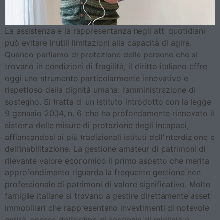
La assistenza e la rappresentanza negli atti quotidiani
può evitare inutili limitazioni alla capacità di agire.
Quando parliamo di protezione delle persone che si
trovano in condizioni di fragilità, il diritto italiano offre
oggi uno strumento particolarmente innovativo e
rispettoso della dignità umana: l’amministrazione di
sostegno. Si tratta di un istituto introdotto con la legge
9 gennaio 2004, n. 6, che ha profondamente rinnovato il
sistema delle misure di protezione degli incapaci,
affiancandosi ai più tradizionali istituti dell’interdizione e
dell’inabilitazione. La gestione amateur di patrimoni di
rilevante valore economico Il primo aspetto che merita
approfondimento riguarda la frequente gestione non
professionale di patrimoni di valore significativo. Molte
famiglie italiane si trovano a gestire direttamente asset
immobiliari che rappresentano investimenti di notevole
entità, spesso dell’ordine di centinaia di migliaia o