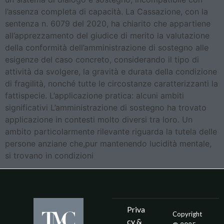
l’assenza completa di capacità. La Cassazione, con la
sentenza n. 6079 del 2020, ha chiarito che appartiene
all’apprezzamento del giudice di merito la valutazione
della conformità dell’amministrazione di sostegno alle
esigenze del caso concreto, considerando il tipo di
attività da svolgere, la gravità e durata della condizione
di fragilità, nonché tutte le circostanze caratterizzanti la
fattispecie. L’applicazione pratica: alcuni ambiti
significativi L’amministrazione di sostegno ha trovato
applicazione in contesti molto diversi tra loro. Un
ambito particolarmente rilevante riguarda la tutela delle
persone anziane che,pur mantenendo lucidità mentale,
si trovano in condizioni
Priva
Copyright
cy &