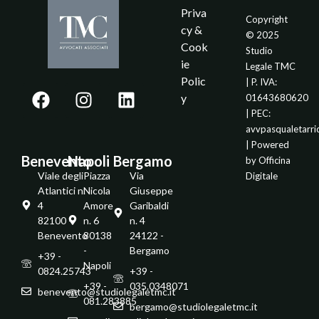
Priva
Copyright
cy &
© 2025
Cook
Studio
ie
Legale TMC
Polic
| P. IVA:
y
01643680620
| PEC:
avvpasqualetarr
| Powered
Benevento
Napoli
Bergamo
by
Officina
Viale degli
Piazza
Via
Digitale
Atlantici n.
Nicola
Giuseppe
4
Amore
Garibaldi
82100 -
n. 6
n. 4
Benevento
80138
24122 -
-
Bergamo
+39 -
Napoli
0824.25743
+39 -
+39 -
035.0348071
benevento@studiolegaletmc.it
081.283885
bergamo@studiolegaletmc.it