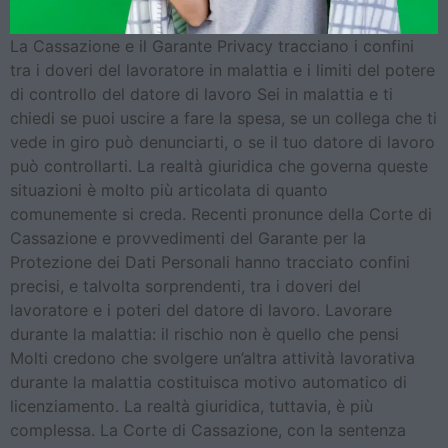
La Cassazione e il Garante Privacy tracciano i confini
tra i doveri del lavoratore in malattia e i limiti del potere
di controllo del datore di lavoro Sei in malattia e ti
chiedi se puoi uscire a fare la spesa, se un collega che ti
vede in giro può denunciarti, o se il tuo datore di lavoro
può controllarti. La realtà giuridica che governa queste
situazioni è molto più articolata di quanto
comunemente si creda. Recenti pronunce della Corte di
Cassazione e provvedimenti del Garante per la
Protezione dei Dati Personali hanno tracciato confini
precisi, e talvolta sorprendenti, tra i doveri del
lavoratore e i poteri del datore di lavoro. Lavorare
durante la malattia: il rischio non è quello che pensi
Molti credono che svolgere un’altra attività lavorativa
durante la malattia costituisca motivo automatico di
licenziamento. La realtà giuridica, tuttavia, è più
complessa. La Corte di Cassazione, con la sentenza