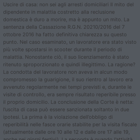
Uscire di casa: non sei agli arresti domiciliari Il mito del
dipendente in malattia costretto alla reclusione
domestica è duro a morire, ma è appunto un mito. La
sentenza della Cassazione R.G.N. 20210/2016 del 7
ottobre 2016 ha fatto definitiva chiarezza su questo
punto. Nel caso esaminato, un lavoratore era stato visto
più volte spostarsi in scooter durante il periodo di
malattia. Nonostante ciò, il suo licenziamento è stato
ritenuto sproporzionato e quindi illegittimo. La ragione?
La condotta del lavoratore non aveva in alcun modo
compromesso la guarigione, il suo rientro al lavoro era
avvenuto regolarmente nei tempi previsti e, durante le
visite di controllo, era sempre risultato reperibile presso
il proprio domicilio. La conclusione della Corte è netta:
l’uscita di casa può essere sanzionata soltanto in due
ipotesi. La prima è la violazione dell’obbligo di
reperibilità nelle fasce orarie stabilite per la visita fiscale
(attualmente dalle ore 10 alle 12 e dalle ore 17 alle 19,
anche nei giorni festivi). La seconda è quando l’attività