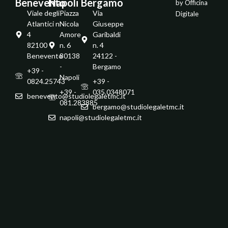
Benevento
Napoli
Bergamo
by
Officina
Viale degli
Piazza
Via
Digitale
Atlantici n.
Nicola
Giuseppe
4
Amore
Garibaldi
82100 -
n. 6
n. 4
Benevento
80138
24122 -
-
Bergamo
+39 -
Napoli
0824.25743
+39 -
+39 -
035.0348071
benevento@studiolegaletmc.it
081.283885
bergamo@studiolegaletmc.it
napoli@studiolegaletmc.it