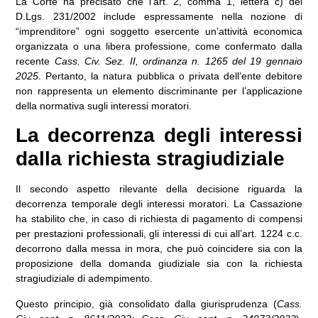
La Corte ha precisato che
l’art. 2, comma 1, lettera c) del
D.Lgs. 231/2002
include espressamente nella nozione di
“imprenditore” ogni soggetto esercente un’attività economica
organizzata o una libera professione, come confermato dalla
recente
Cass. Civ. Sez. II, ordinanza n. 1265 del 19 gennaio
2025
. Pertanto, la natura pubblica o privata dell’ente debitore
non rappresenta un elemento discriminante per l’applicazione
della normativa sugli interessi moratori.
La decorrenza degli interessi
dalla richiesta stragiudiziale
Il secondo aspetto rilevante della decisione riguarda
la
decorrenza temporale degli interessi moratori
. La Cassazione
ha stabilito che, in caso di richiesta di pagamento di compensi
per prestazioni professionali, gli interessi di cui all’
art. 1224 c.c.
decorrono dalla messa in mora, che può coincidere sia con la
proposizione della domanda giudiziale sia con la richiesta
stragiudiziale di adempimento.
Questo principio, già consolidato dalla giurisprudenza (
Cass.