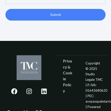
Submit
Priva
Copyright
cy &
© 2025
Cook
Studio
ie
Legale TMC
Polic
| P. IVA:
y
01643680620
| PEC:
avvpasqualetarr
| Powered