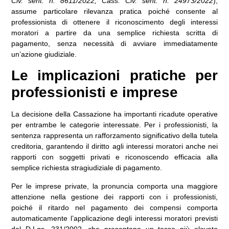
Civ. sent. n. 8611/2022; Cass. Civ. sent. n. 24973/2022
),
assume particolare rilevanza pratica poiché consente al
professionista di ottenere il riconoscimento degli interessi
moratori a partire da una semplice richiesta scritta di
pagamento, senza necessità di avviare immediatamente
un’azione giudiziale.
Le implicazioni pratiche per
professionisti e imprese
La decisione della Cassazione ha importanti ricadute operative
per entrambe le categorie interessate. Per i
professionisti
, la
sentenza rappresenta un rafforzamento significativo della tutela
creditoria, garantendo il diritto agli interessi moratori anche nei
rapporti con soggetti privati e riconoscendo efficacia alla
semplice richiesta stragiudiziale di pagamento.
Per le
imprese private
, la pronuncia comporta una maggiore
attenzione nella gestione dei rapporti con i professionisti,
poiché il ritardo nel pagamento dei compensi comporta
automaticamente l’applicazione degli interessi moratori previsti
dal D.Lgs. 231/2002, che presentano un tasso più elevato