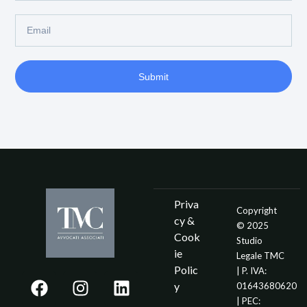
Submit
Priva
Copyright
cy &
© 2025
Cook
Studio
ie
Legale TMC
Polic
| P. IVA:
y
01643680620
| PEC: