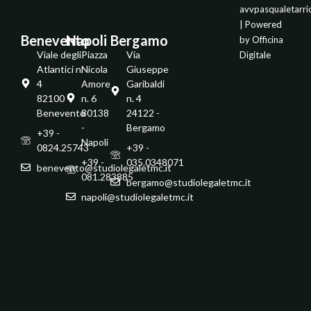
avvpasqualetarr
| Powered
Benevento
Napoli
Bergamo
by
Officina
Viale degli
Piazza
Via
Digitale
Atlantici n.
Nicola
Giuseppe
4
Amore
Garibaldi
82100 -
n. 6
n. 4
Benevento
80138
24122 -
-
Bergamo
+39 -
Napoli
0824.25743
+39 -
+39 -
035.0348071
benevento@studiolegaletmc.it
081.283885
bergamo@studiolegaletmc.it
napoli@studiolegaletmc.it