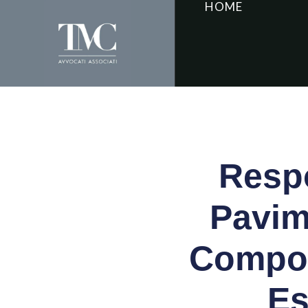
HOME
Respo
Pavim
Compor
Es