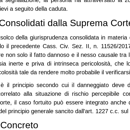
la segnalazione, la persona ha attraversato la 
ievi a seguito della caduta.
ci Consolidati dalla Suprema Cort
 solco della giurisprudenza consolidata in materia
do il precedente
Cass. Civ. Sez. II, n. 11526/201
 non solo il fatto dannoso e il nesso causale tra l
 inerte e priva di intrinseca pericolosità, che l
colosità tale da rendere molto probabile il verificarsi
o è il principio secondo cui il danneggiato deve
relato alla situazione di rischio percepibile con 
rte, il caso fortuito può essere integrato anche d
el principio generale sancito dall’
art. 1227 c.c.
sul 
o Concreto