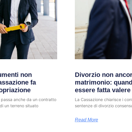
umenti non
Divorzio non ancor
Cassazione fa
matrimonio: quando
opriazione
essere fatta valere
o passa anche da un contratto
La Cassazione chiarisce i conf
di un terreno situato
sentenze di divorzio consensua
Read More