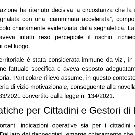
azione ha ritenuto decisiva la circostanza che la
egnalata con una “camminata accelerata”, compo
ricolo chiaramente evidenziata dalla segnaletica. La
 aveva infatti reso percepibile il rischio, ric
i del luogo.
erritoriale è stata considerata immune da vizi, in
one fattuale specifica e aveva esposto adeguatame
oria. Particolare rilievo assume, in questo contesto
ria di vizio motivazionale, conseguente alla novella
 83/2021
convertito dalla
legge n. 134/2021
.
tiche per Cittadini e Gestori di 
tanti indicazioni operative sia per i cittadini 
 Dal lato dei danneggiati, emerge chiaramente che 