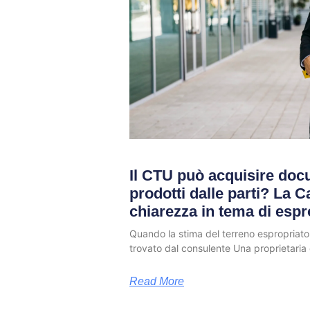
Il CTU può acquisire doc
prodotti dalle parti? La 
chiarezza in tema di espr
Quando la stima del terreno espropriat
trovato dal consulente Una proprietaria 
Read More