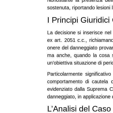
Nonostante la presenza del
sostenuta, riportando lesioni l
I Principi Giuridi
La decisione si inserisce nel
ex art. 2051 c.c.
, richiaman
onere del danneggiato provare
ma anche, quando la cosa sia
un’obiettiva situazione di peri
Particolarmente significativ
comportamento di cautela cor
evidenziato dalla Suprema Co
danneggiato, in applicazione d
L’Analisi del Cas