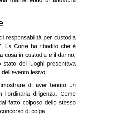
zona mantenendo un’andatura
e
 di
responsabilità per custodia
7
. La Corte ha ribadito che è
a cosa in custodia e il danno,
o stato dei luoghi presentava
 dell’evento lesivo.
 dimostrare di aver tenuto
un
l’ordinaria diligenza
. Come
al fatto colposo dello stesso
concorso di colpa.