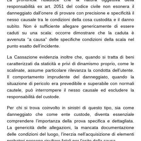
responsabilità ex art. 2051 del codice civile non esonera il
danneggiato dall’onere di provare con precisione e specificità il
nesso causale tra le condizioni della cosa custodita e il danno
subìto. Non è sufficiente allegare genericamente di essere
caduti su una scala: occorre dimostrare che la caduta è
avvenuta “a causa” delle specifiche condizioni della scala nel
punto esatto dell’incidente.
La Cassazione evidenzia inoltre che, quando si tratta di beni
caratterizzati da staticità e privi di dinamismo proprio, come le
scalinate, assume particolare rilevanza la condotta dell’utente.
Il comportamento imprudente del danneggiato, quando la
situazione di pericolo era prevedibile e superabile con normali
cautele, può interrompere il nesso causale ed escludere la
responsabilità del custode.
Per chi si trova coinvolto in sinistri di questo tipo, sia come
danneggiato che come ente custode, diventa essenziale
comprendere l’importanza della prova specifica e dettagliata.
La genericità delle allegazioni, la mancata documentazione
delle condizioni del luogo, l’inerzia nell’acquisizione di elementi
probatori possono risultare fatali per l’esito della causa.