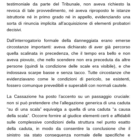
testimoniale da parte del Tribunale, non aveva richiesto la
revoca di tale provvedimento, né aveva riproposto le istanze
istruttorie né in primo grado né in appello, evidenziando una
sorta di rinuncia implicita all’acquisizione di elementi probatori
decisivi.
Dall’interrogatorio formale della danneggiata erano emerse
circostanze importanti: aveva dichiarato di aver già percorso
quella scalinata in precedenza, che il tempo era bello e non
aveva piovuto, che nello scendere non era preceduta da altre
persone (quindi la condizione delle scale era visibile), e che
indossava scarpe basse e senza tacco. Tutte circostanze che
evidenziavano come le condizioni di pericolo, se esistenti,
fossero comunque prevedibili e superabili con normali cautele.
La Cassazione ha posto l’accento su un passaggio cruciale:
non si può pretendere che l’allegazione generica di una caduta
“su di una scala” equivalga a quella di una caduta “a causa
della scala”. Occorre fornire al giudice elementi certi e affidabili
sulle complessive condizioni della struttura nel punto esatto
della caduta, in modo da consentire la conclusione che il
sinistro sia stato conseguenza normale delle specifiche e