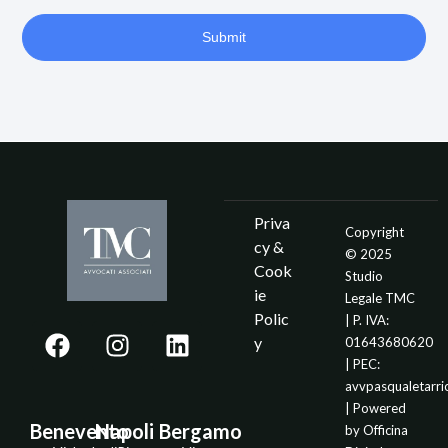
Submit
Priva
Copyright
cy &
© 2025
Cook
Studio
ie
Legale TMC
Polic
| P. IVA:
y
01643680620
| PEC:
avvpasqualetarr
| Powered
Benevento
Napoli
Bergamo
by
Officina