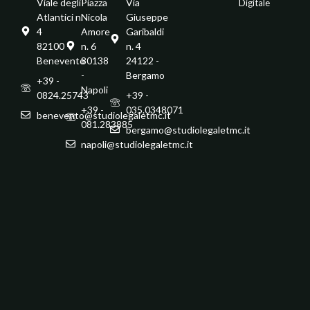
Viale degli
Piazza
Via
Digitale
Atlantici n.
Nicola
Giuseppe
4
Amore
Garibaldi
82100 -
n. 6
n. 4
Benevento
80138
24122 -
-
Bergamo
+39 -
Napoli
0824.25743
+39 -
+39 -
035.0348071
benevento@studiolegaletmc.it
081.283885
bergamo@studiolegaletmc.it
napoli@studiolegaletmc.it