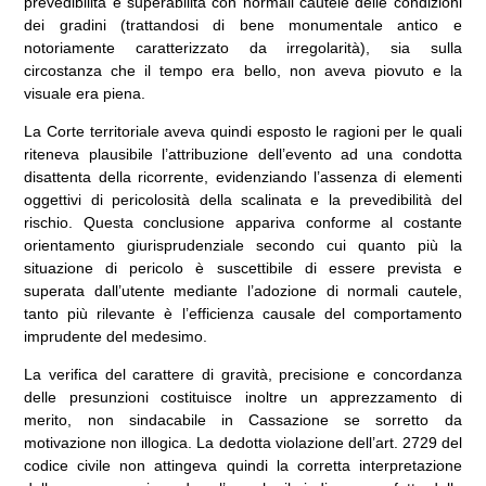
prevedibilità e superabilità con normali cautele delle condizioni
dei gradini (trattandosi di bene monumentale antico e
notoriamente caratterizzato da irregolarità), sia sulla
circostanza che il tempo era bello, non aveva piovuto e la
visuale era piena.
La Corte territoriale aveva quindi esposto le ragioni per le quali
riteneva plausibile l’attribuzione dell’evento ad una condotta
disattenta della ricorrente, evidenziando l’assenza di elementi
oggettivi di pericolosità della scalinata e la prevedibilità del
rischio. Questa conclusione appariva conforme al costante
orientamento giurisprudenziale secondo cui quanto più la
situazione di pericolo è suscettibile di essere prevista e
superata dall’utente mediante l’adozione di normali cautele,
tanto più rilevante è l’efficienza causale del comportamento
imprudente del medesimo.
La verifica del carattere di gravità, precisione e concordanza
delle presunzioni costituisce inoltre un apprezzamento di
merito, non sindacabile in Cassazione se sorretto da
motivazione non illogica. La dedotta violazione dell’art. 2729 del
codice civile non attingeva quindi la corretta interpretazione