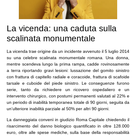
La vicenda: una caduta sulla
scalinata monumentale
La vicenda trae origine da un incidente avvenuto il 5 luglio 2014
su una celebre scalinata monumentale romana. Una donna,
mentre scendeva lungo la prima rampa, cadde rovinosamente
a terra riportando gravi lesioni: lussazione del gomito sinistro
con frattura di capitello radiale e coracoide, frattura di scafoide
tarsale e cuboide del piede sinistro. Le conseguenze furono
serie, tanto da richiedere un ricovero ospedaliero e un
intervento chirurgico, con postumi permanenti valutati al 22% e
un periodo di inabilità temporanea totale di 90 giorni, seguita da
un’ulteriore inabilità parziale al 50% per altri 90 giorni.
La danneggiata convenì in giudizio Roma Capitale chiedendo il
risarcimento del danno biologico quantificato in oltre 128.000
euro, oltre alle spese mediche, sulla base della responsabilità