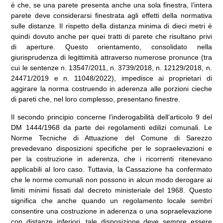
è che, se una parete presenta anche una sola finestra, l’intera
parete deve considerarsi finestrata agli effetti della normativa
sulle distanze. Il rispetto della distanza minima di dieci metri è
quindi dovuto anche per quei tratti di parete che risultano privi
di aperture. Questo orientamento, consolidato nella
giurisprudenza di legittimità attraverso numerose pronunce (tra
cui le sentenze n. 13547/2011, n. 3739/2018, n. 12129/2018, n.
24471/2019 e n. 11048/2022), impedisce ai proprietari di
aggirare la norma costruendo in aderenza alle porzioni cieche
di pareti che, nel loro complesso, presentano finestre.
Il secondo principio concerne l’inderogabilità dell’articolo 9 del
DM 1444/1968 da parte dei regolamenti edilizi comunali. Le
Norme Tecniche di Attuazione del Comune di Sarezzo
prevedevano disposizioni specifiche per le sopraelevazioni e
per la costruzione in aderenza, che i ricorrenti ritenevano
applicabili al loro caso. Tuttavia, la Cassazione ha confermato
che le norme comunali non possono in alcun modo derogare ai
limiti minimi fissati dal decreto ministeriale del 1968. Questo
significa che anche quando un regolamento locale sembri
consentire una costruzione in aderenza o una sopraelevazione
con distanze inferiori, tale disposizione deve sempre essere