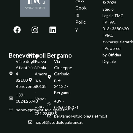
cy &
© 2025
Cook
Studio
ie
Legale TMC
Polic
| P. IVA:
y
01643680620
| PEC:
avvpasqualetarr
| Powered
Benevento
Napoli
Bergamo
by
Officina
Viale degli
Piazza
Via
Digitale
Atlantici n.
Nicola
Giuseppe
4
Amore
Garibaldi
82100 -
n. 6
n. 4
Benevento
80138
24122 -
-
Bergamo
+39 -
Napoli
0824.25743
+39 -
+39 -
035.0348071
benevento@studiolegaletmc.it
081.283885
bergamo@studiolegaletmc.it
napoli@studiolegaletmc.it