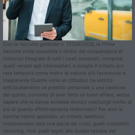
Con la raccolta generale n. 13328/2026, la Prima
Sezione civile consolida il diritto del consumatore al
rimborso integrale di tutti i costi sostenuti, compresi
quelli versati agli intermediari, e sceglie il criterio pro
rata temporis come metro di calcolo più favorevole e
trasparente Quante volte un cittadino ha estinto
anticipatamente un prestito personale o una cessione
del quinto, convinto di aver fatto un buon affare, senza
sapere che la banca avrebbe dovuto restituirgli molto di
più di quanto effettivamente rimborsato? Per anni le
banche hanno applicato un criterio selettivo:
rimborsavano solo una parte dei costi, quelli cosiddetti
recurring, cioè quelli legati alla durata residua del