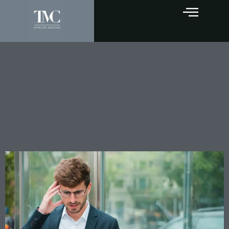
Estinzione anticipata del
prestito: la Cassazione
chiude definitivamente il
caso dei costi non
rimborsati