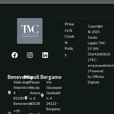
Priva
Copyright
cy &
© 2025
Cook
Studio
ie
Legale TMC
Polic
| P. IVA:
y
01643680620
| PEC:
avvpasqualetarr
| Powered
Benevento
Napoli
Bergamo
by
Officina
Viale degli
Piazza
Via
Digitale
Atlantici n.
Nicola
Giuseppe
4
Amore
Garibaldi
82100 -
n. 6
n. 4
Benevento
80138
24122 -
-
Bergamo
+39 -