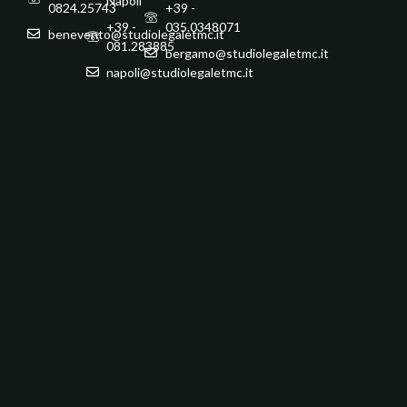
Napoli
0824.25743
+39 -
+39 -
035.0348071
benevento@studiolegaletmc.it
081.283885
bergamo@studiolegaletmc.it
napoli@studiolegaletmc.it