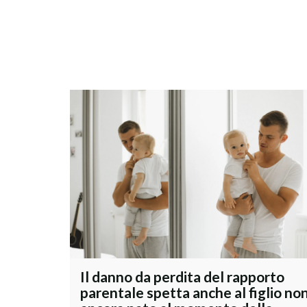
Il danno da perdita del rapporto
parentale spetta anche al figlio no