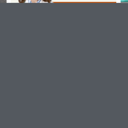
à
Suicidio Medicalmente Assistito: la
Corte Costituzionale si Pronuncia
sui Limiti dell’Intervento del Terzo
26 Luglio 2025
2
Leggi l'articolo