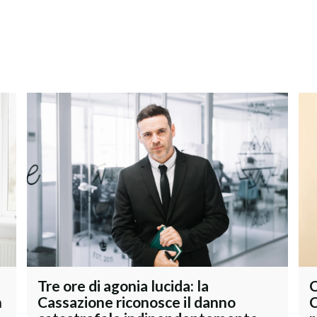
Tre ore di agonia lucida: la
C
n
Cassazione riconosce il danno
C