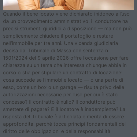
Quando il bene locato viene dichiarato inidoneo all’uso
da un provvedimento amministrativo, il conduttore ha
precisi strumenti giuridici a disposizione — ma non può
semplicemente chiudere il portafoglio e restare
nell’immobile per tre anni. Una vicenda giudiziaria
decisa dal Tribunale di Massa con sentenza n.
1501/2024 del 9 aprile 2026 offre l’occasione per fare
chiarezza su un tema che interessa chiunque abbia in
corso o stia per stipulare un contratto di locazione:
cosa succede se l’immobile locato — o una parte di
esso, come un box o un garage — risulta privo delle
autorizzazioni necessarie per l’uso per cui è stato
concesso? Il contratto è nullo? Il conduttore può
smettere di pagare? E il locatore è inadempiente? La
risposta del Tribunale è articolata e merita di essere
approfondita, perché tocca princìpi fondamentali del
diritto delle obbligazioni e della responsabilità