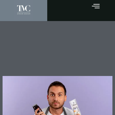
La ritenzione dell’immobile
locato non è opponibile
all’aggiudicatario in sede
esecutiva: la Cassazione fa
chiarezza