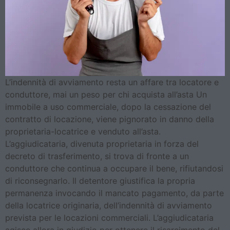
L’indennità di avviamento resta un affare tra locatore e
conduttore, mai un peso per chi acquista all’asta Un
immobile a uso commerciale, dopo la cessazione del
contratto di locazione, viene pignorato in danno della
proprietaria-locatrice e venduto all’asta.
L’aggiudicataria, divenuta proprietaria in forza del
decreto di trasferimento, si trova di fronte a un
conduttore che continua a occupare il bene, rifiutandosi
di riconsegnarlo. Il detentore giustifica la propria
permanenza invocando il mancato pagamento, da parte
della locatrice originaria, dell’indennità di avviamento
prevista per le locazioni commerciali. L’aggiudicataria