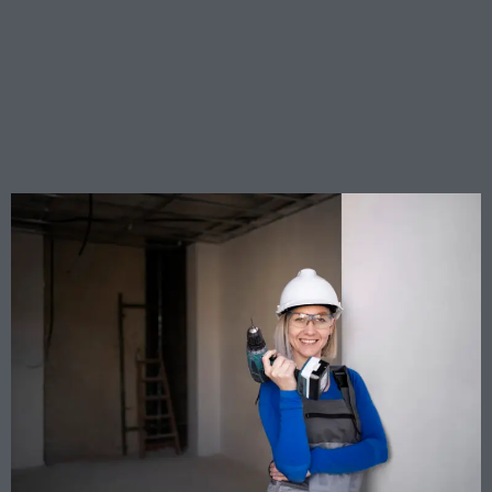
Videosorveglianza
condominiale: quando le
telecamere non violano la
privacy del vicino