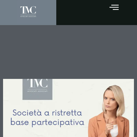
Le società a ristretta base
partecipativa: quando il
socio risponde dei redditi
non dichiarati dalla società