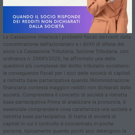
La Cassazione chiarisce i problemi fiscali derivanti dalla
concentrazione dell’azionariato e i diritti di difesa del
socio La Cassazione Tributaria, Sezione Tributaria, con
ordinanza n. 25681/2025, ha affrontato una delle
questioni più complesse del diritto tributario societario:
le conseguenze fiscali per i soci delle società di capitali
a ristretta base partecipativa quando l’Amministrazione
finanziaria contesta maggiori redditi non dichiarati dalla
società. Comprendere il concetto di società a ristretta
base partecipativa Prima di analizzare la pronuncia, è
essenziale comprendere cosa caratterizza una società a
ristretta base partecipativa. Si tratta di società di
capitali in cui il controllo è concentrato in poche
persone, tipicamente quando pochi soci detengono la