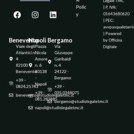
Legale TMC
Polic
| P. IVA:
y
01643680620
| PEC:
avvpasqualetarr
| Powered
Benevento
Napoli
Bergamo
by
Officina
Viale degli
Piazza
Via
Digitale
Atlantici n.
Nicola
Giuseppe
4
Amore
Garibaldi
82100 -
n. 6
n. 4
Benevento
80138
24122 -
-
Bergamo
+39 -
Napoli
0824.25743
+39 -
+39 -
035.0348071
benevento@studiolegaletmc.it
081.283885
bergamo@studiolegaletmc.it
napoli@studiolegaletmc.it